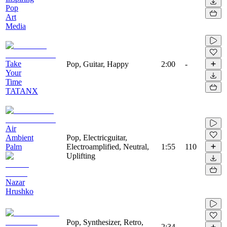
Pop
Art
Media
Take
Pop, Guitar, Happy
2:00
-
Your
Time
TATANX
Air
Ambient
Pop, Electricguitar,
Palm
Electroamplified, Neutral,
1:55
110
Uplifting
Nazar
Hrushko
Pop, Synthesizer, Retro,
2:34
-