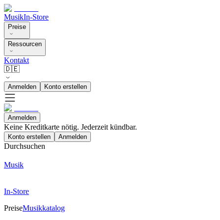
Musik
In-Store
Preise
Ressourcen
Kontakt
🇩🇪
Anmelden
Konto erstellen
Anmelden
Keine Kreditkarte nötig. Jederzeit kündbar.
Konto erstellen
Anmelden
Durchsuchen
Musik
In-Store
Preise
Musikkatalog