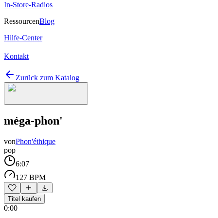
In-Store-Radios
Ressourcen
Blog
Hilfe-Center
Kontakt
Zurück zum Katalog
méga-phon'
von
Phon'éthique
pop
6:07
127 BPM
Titel kaufen
0:00