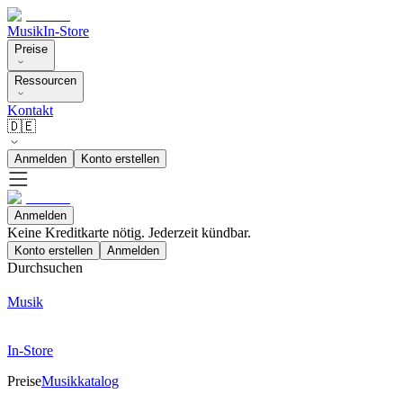
Musik
In-Store
Preise
Ressourcen
Kontakt
🇩🇪
Anmelden
Konto erstellen
Anmelden
Keine Kreditkarte nötig. Jederzeit kündbar.
Konto erstellen
Anmelden
Durchsuchen
Musik
In-Store
Preise
Musikkatalog