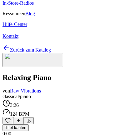
In-Store-Radios
Ressourcen
Blog
Hilfe-Center
Kontakt
Zurück zum Katalog
Relaxing Piano
von
Raw Vibrations
classical/piano
3:26
124 BPM
Titel kaufen
0:00