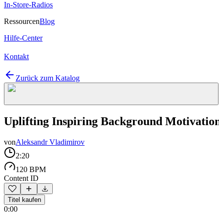
In-Store-Radios
Ressourcen
Blog
Hilfe-Center
Kontakt
Zurück zum Katalog
Uplifting Inspiring Background Motivatio
von
Aleksandr Vladimirov
2:20
120 BPM
Content ID
Titel kaufen
0:00