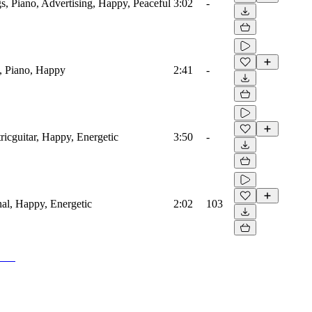
s, Piano, Advertising, Happy, Peaceful
3:02
-
, Piano, Happy
2:41
-
ricguitar, Happy, Energetic
3:50
-
onal, Happy, Energetic
2:02
103