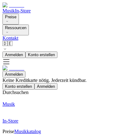
Musik
In-Store
Preise
Ressourcen
Kontakt
🇩🇪
Anmelden
Konto erstellen
Anmelden
Keine Kreditkarte nötig. Jederzeit kündbar.
Konto erstellen
Anmelden
Durchsuchen
Musik
In-Store
Preise
Musikkatalog