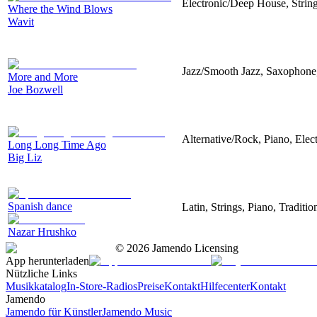
Electronic/Deep House, String
Where the Wind Blows
Wavit
Jazz/Smooth Jazz, Saxophone
More and More
Joe Bozwell
Alternative/Rock, Piano, Elect
Long Long Time Ago
Big Liz
Spanish dance
Latin, Strings, Piano, Traditi
Nazar Hrushko
©
2026
Jamendo Licensing
App herunterladen
Nützliche Links
Musikkatalog
In-Store-Radios
Preise
Kontakt
Hilfecenter
Kontakt
Jamendo
Jamendo für Künstler
Jamendo Music