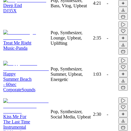
Pop, Synthesizer,
4:21
-
Deep End
Bass, Vlog, Upbeat
DJ35X
Pop, Synthesizer,
Lounge, Upbeat,
2:35
-
Treat Me Right
Uplifting
Music-Panda
Pop, Synthesizer,
Happy
Summer, Upbeat,
1:03
-
Summer Beach
Energetic
- 60sec
CorporateSounds
Pop, Synthesizer,
2:30
-
Kiss Me For
Social Media, Upbeat
The Last Time
Instrumental