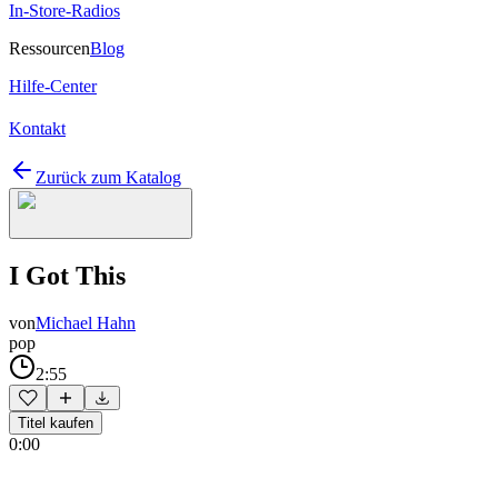
In-Store-Radios
Ressourcen
Blog
Hilfe-Center
Kontakt
Zurück zum Katalog
I Got This
von
Michael Hahn
pop
2:55
Titel kaufen
0:00