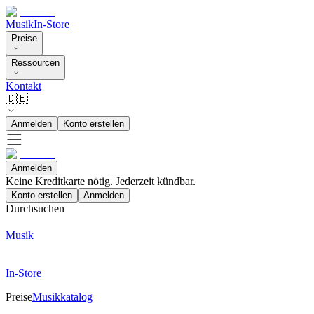
Musik
In-Store
Preise
Ressourcen
Kontakt
🇩🇪
Anmelden
Konto erstellen
Anmelden
Keine Kreditkarte nötig. Jederzeit kündbar.
Konto erstellen
Anmelden
Durchsuchen
Musik
In-Store
Preise
Musikkatalog