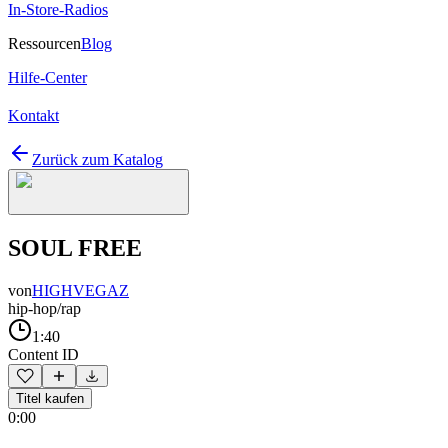
In-Store-Radios
Ressourcen
Blog
Hilfe-Center
Kontakt
Zurück zum Katalog
SOUL FREE
von
HIGHVEGAZ
hip-hop/rap
1:40
Content ID
Titel kaufen
0:00