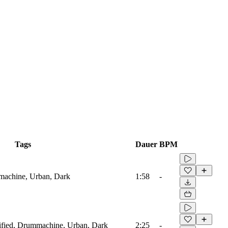
Tags
Dauer
BPM
machine, Urban, Dark
1:58
-
ified, Drummachine, Urban, Dark
2:25
-