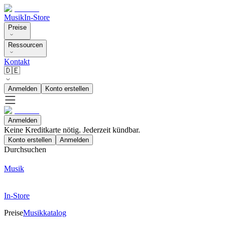
Musik
In-Store
Preise
Ressourcen
Kontakt
🇩🇪
Anmelden
Konto erstellen
Anmelden
Keine Kreditkarte nötig. Jederzeit kündbar.
Konto erstellen
Anmelden
Durchsuchen
Musik
In-Store
Preise
Musikkatalog