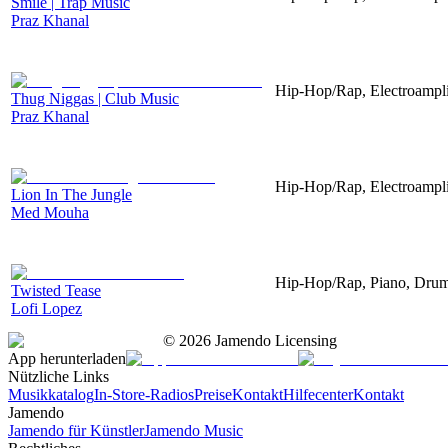
Smile | Trap Music
Praz Khanal
Hip-Hop/Rap, Electroampl
Thug Niggas | Club Music
Praz Khanal
Hip-Hop/Rap, Electroamplif
Lion In The Jungle
Med Mouha
Hip-Hop/Rap, Piano, Drum
Twisted Tease
Lofi Lopez
©
2026
Jamendo Licensing
App herunterladen
Nützliche Links
Musikkatalog
In-Store-Radios
Preise
Kontakt
Hilfecenter
Kontakt
Jamendo
Jamendo für Künstler
Jamendo Music