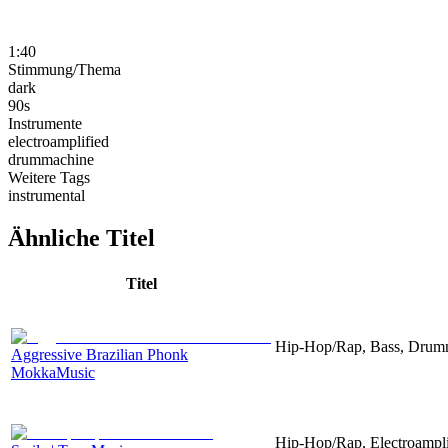
1:40
Stimmung/Thema
dark
90s
Instrumente
electroamplified
drummachine
Weitere Tags
instrumental
Ähnliche Titel
Titel
Hip-Hop/Rap, Bass, Drum
Aggressive Brazilian Phonk
MokkaMusic
Hip-Hop/Rap, Electroampl