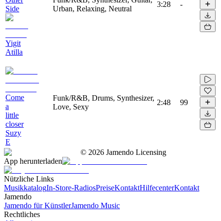
3:28
-
Side
Urban, Relaxing, Neutral
Yigit
Atilla
Come
Funk/R&B, Drums, Synthesizer,
2:48
99
a
Love, Sexy
little
closer
Suzy
E
©
2026
Jamendo Licensing
App herunterladen
Nützliche Links
Musikkatalog
In-Store-Radios
Preise
Kontakt
Hilfecenter
Kontakt
Jamendo
Jamendo für Künstler
Jamendo Music
Rechtliches