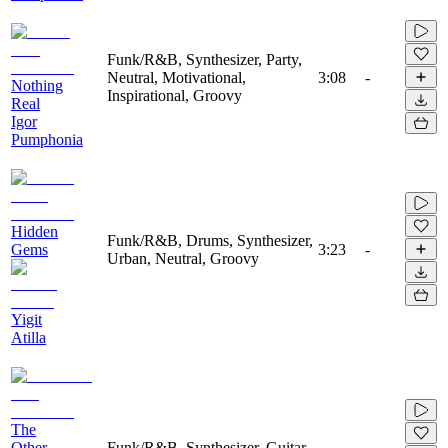
Funk/R&B, Synthesizer, Party,
Neutral, Motivational,
3:08
-
Nothing
Inspirational, Groovy
Real
Igor
Pumphonia
Hidden
Funk/R&B, Drums, Synthesizer,
Gems
3:23
-
Urban, Neutral, Groovy
Yigit
Atilla
The
Other
Funk/R&B, Synthesizer, Guitar,