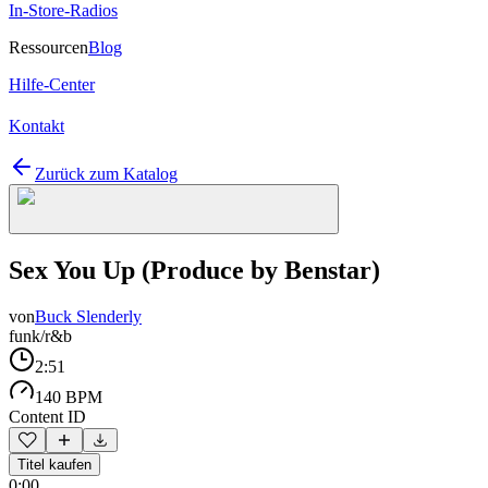
In-Store-Radios
Ressourcen
Blog
Hilfe-Center
Kontakt
Zurück zum Katalog
Sex You Up (Produce by Benstar)
von
Buck Slenderly
funk/r&b
2:51
140 BPM
Content ID
Titel kaufen
0:00