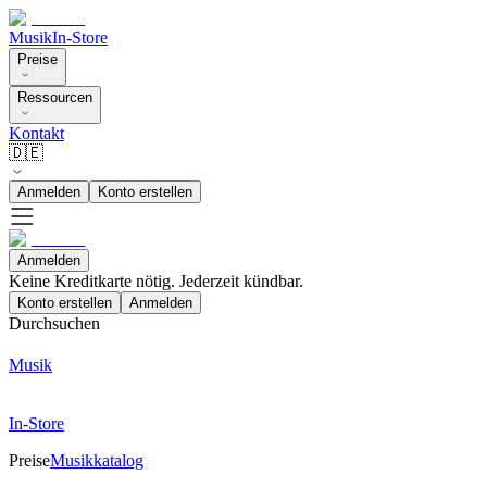
Musik
In-Store
Preise
Ressourcen
Kontakt
🇩🇪
Anmelden
Konto erstellen
Anmelden
Keine Kreditkarte nötig. Jederzeit kündbar.
Konto erstellen
Anmelden
Durchsuchen
Musik
In-Store
Preise
Musikkatalog