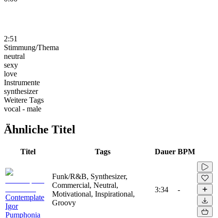
2:51
Stimmung/Thema
neutral
sexy
love
Instrumente
synthesizer
Weitere Tags
vocal - male
Ähnliche Titel
Titel
Tags
Dauer
BPM
Funk/R&B, Synthesizer,
Commercial, Neutral,
3:34
-
Motivational, Inspirational,
Contemplate
Groovy
Igor
Pumphonia