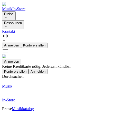
Musik
In-Store
Preise
Ressourcen
Kontakt
🇩🇪
Anmelden
Konto erstellen
Anmelden
Keine Kreditkarte nötig. Jederzeit kündbar.
Konto erstellen
Anmelden
Durchsuchen
Musik
In-Store
Preise
Musikkatalog