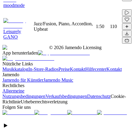
moodmode
Jazz/Fusion, Piano, Accordion,
1:50
110
Upbeat
Leisurely
GANO
©
2026
Jamendo Licensing
App herunterladen
Nützliche Links
Musikkatalog
In-Store-Radios
Preise
Kontakt
Hilfecenter
Kontakt
Jamendo
Jamendo für Künstler
Jamendo Music
Rechtliches
Allgemeine
Nutzungsbedingungen
Verkaufsbedingungen
Datenschutz
Cookie-
Richtlinie
Urheberrechtsverletzung
Folgen Sie uns