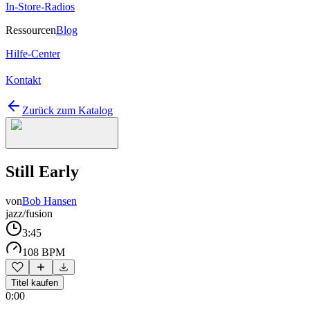
In-Store-Radios
Ressourcen
Blog
Hilfe-Center
Kontakt
Zurück zum Katalog
Still Early
von
Bob Hansen
jazz/fusion
3:45
108 BPM
Titel kaufen
0:00