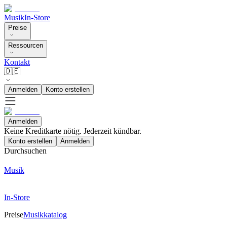
Musik
In-Store
Preise
Ressourcen
Kontakt
🇩🇪
Anmelden
Konto erstellen
Anmelden
Keine Kreditkarte nötig. Jederzeit kündbar.
Konto erstellen
Anmelden
Durchsuchen
Musik
In-Store
Preise
Musikkatalog