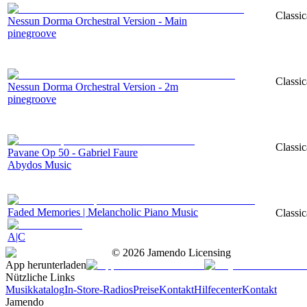
Classic
Nessun Dorma Orchestral Version - Main
pinegroove
Classic
Nessun Dorma Orchestral Version - 2m
pinegroove
Classic
Pavane Op 50 - Gabriel Faure
Abydos Music
Faded Memories | Melancholic Piano Music
Classic
A|C
©
2026
Jamendo Licensing
App herunterladen
Nützliche Links
Musikkatalog
In-Store-Radios
Preise
Kontakt
Hilfecenter
Kontakt
Jamendo