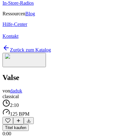
In-Store-Radios
Ressourcen
Blog
Hilfe-Center
Kontakt
Zurück zum Katalog
Valse
von
daduk
classical
2:10
125 BPM
Titel kaufen
0:00