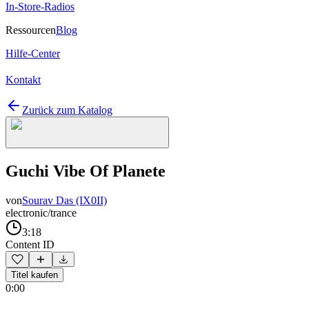
In-Store-Radios
Ressourcen
Blog
Hilfe-Center
Kontakt
Zurück zum Katalog
Guchi Vibe Of Planete
von
Sourav Das (IX0II)
electronic/trance
3:18
Content ID
Titel kaufen
0:00