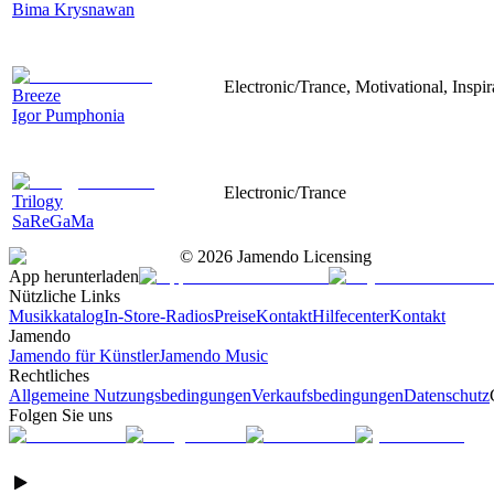
Bima Krysnawan
Electronic/Trance, Motivational, Inspir
Breeze
Igor Pumphonia
Electronic/Trance
Trilogy
SaReGaMa
©
2026
Jamendo Licensing
App herunterladen
Nützliche Links
Musikkatalog
In-Store-Radios
Preise
Kontakt
Hilfecenter
Kontakt
Jamendo
Jamendo für Künstler
Jamendo Music
Rechtliches
Allgemeine Nutzungsbedingungen
Verkaufsbedingungen
Datenschutz
Folgen Sie uns