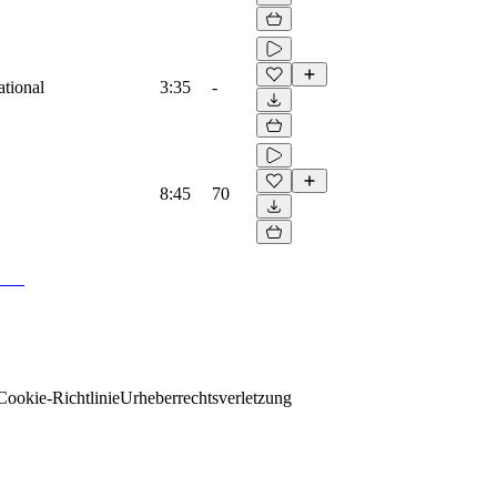
ational
3:35
-
8:45
70
Cookie-Richtlinie
Urheberrechtsverletzung