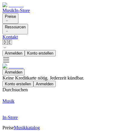
Musik
In-Store
Preise
Ressourcen
Kontakt
🇩🇪
Anmelden
Konto erstellen
Anmelden
Keine Kreditkarte nötig. Jederzeit kündbar.
Konto erstellen
Anmelden
Durchsuchen
Musik
In-Store
Preise
Musikkatalog