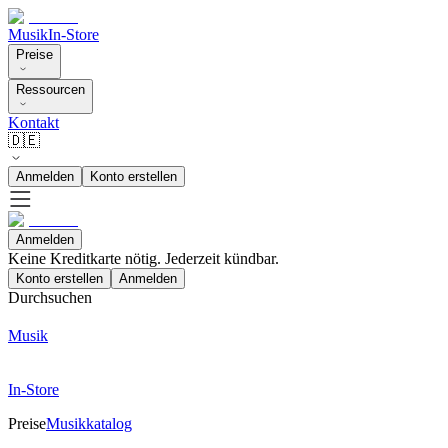
Musik
In-Store
Preise
Ressourcen
Kontakt
🇩🇪
Anmelden
Konto erstellen
Anmelden
Keine Kreditkarte nötig. Jederzeit kündbar.
Konto erstellen
Anmelden
Durchsuchen
Musik
In-Store
Preise
Musikkatalog