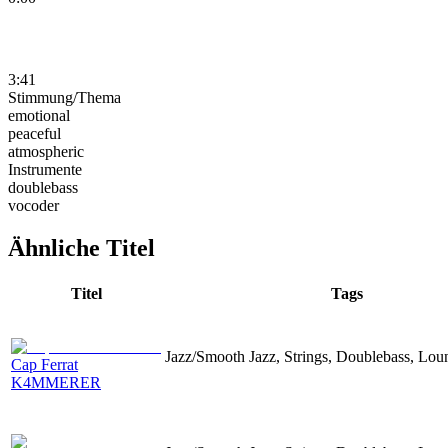
3:41
Stimmung/Thema
emotional
peaceful
atmospheric
Instrumente
doublebass
vocoder
Ähnliche Titel
Titel
Tags
Jazz/Smooth Jazz, Strings, Doublebass, Lou
Cap Ferrat
K4MMERER