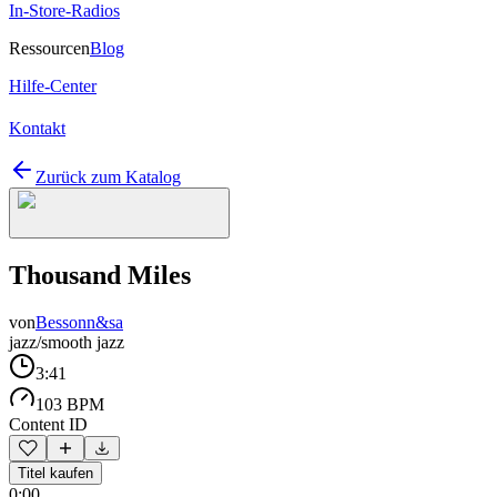
In-Store-Radios
Ressourcen
Blog
Hilfe-Center
Kontakt
Zurück zum Katalog
Thousand Miles
von
Bessonn&sa
jazz/smooth jazz
3:41
103 BPM
Content ID
Titel kaufen
0:00