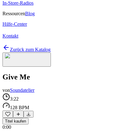
In-Store-Radios
Ressourcen
Blog
Hilfe-Center
Kontakt
Zurück zum Katalog
Give Me
von
Soundatelier
3:22
128 BPM
Titel kaufen
0:00