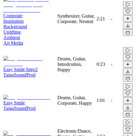
Corporate
Synthesizer, Guitar,
2:21
-
Inspiration
Corporate, Neutral
Background
Uplifting
Ambient
Art Media
Drums, Guitar,
Introdcution,
0:23
-
Easy Smile Intro2
Happy
TaigaSoundProd
Drums, Guitar,
1:01
-
Easy Smile
Corporate, Happy
TaigaSoundProd
Electronic/Dance,