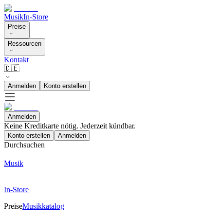
Musik
In-Store
Preise
Ressourcen
Kontakt
🇩🇪
Anmelden
Konto erstellen
Anmelden
Keine Kreditkarte nötig. Jederzeit kündbar.
Konto erstellen
Anmelden
Durchsuchen
Musik
In-Store
Preise
Musikkatalog