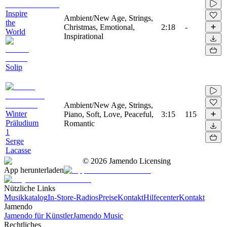
Inspire
Ambient/New Age, Strings,
the
Christmas, Emotional,
2:18
-
World
Inspirational
Solip
Ambient/New Age, Strings,
Winter
Piano, Soft, Love, Peaceful,
3:15
115
Präludium
Romantic
1
Serge
Lacasse
©
2026
Jamendo Licensing
App herunterladen
Nützliche Links
Musikkatalog
In-Store-Radios
Preise
Kontakt
Hilfecenter
Kontakt
Jamendo
Jamendo für Künstler
Jamendo Music
Rechtliches