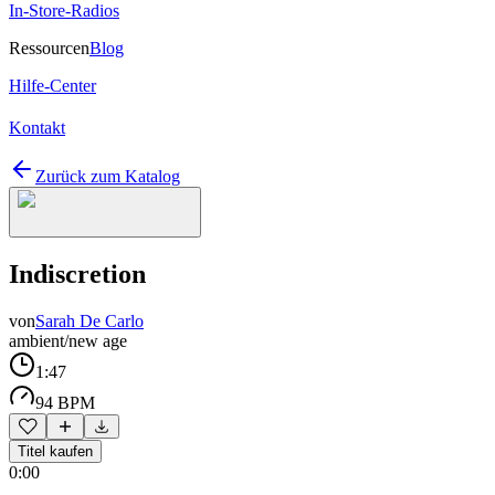
In-Store-Radios
Ressourcen
Blog
Hilfe-Center
Kontakt
Zurück zum Katalog
Indiscretion
von
Sarah De Carlo
ambient/new age
1:47
94 BPM
Titel kaufen
0:00