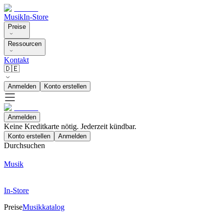
Musik
In-Store
Preise
Ressourcen
Kontakt
🇩🇪
Anmelden
Konto erstellen
Anmelden
Keine Kreditkarte nötig. Jederzeit kündbar.
Konto erstellen
Anmelden
Durchsuchen
Musik
In-Store
Preise
Musikkatalog