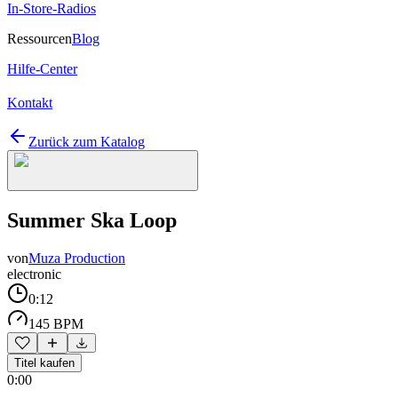
In-Store-Radios
Ressourcen
Blog
Hilfe-Center
Kontakt
Zurück zum Katalog
Summer Ska Loop
von
Muza Production
electronic
0:12
145 BPM
Titel kaufen
0:00