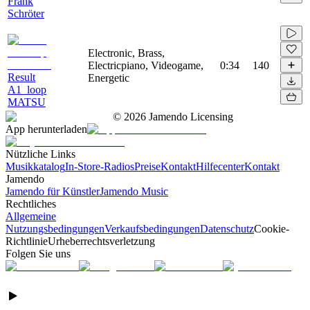
Frank
Schröter
Electronic, Brass,
Electricpiano, Videogame,
0:34
140
Result
Energetic
A1_loop
MATSU
©
2026
Jamendo Licensing
App herunterladen
Nützliche Links
Musikkatalog
In-Store-Radios
Preise
Kontakt
Hilfecenter
Kontakt
Jamendo
Jamendo für Künstler
Jamendo Music
Rechtliches
Allgemeine
Nutzungsbedingungen
Verkaufsbedingungen
Datenschutz
Cookie-
Richtlinie
Urheberrechtsverletzung
Folgen Sie uns