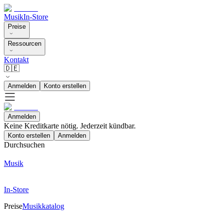
Musik
In-Store
Preise
Ressourcen
Kontakt
🇩🇪
Anmelden
Konto erstellen
Anmelden
Keine Kreditkarte nötig. Jederzeit kündbar.
Konto erstellen
Anmelden
Durchsuchen
Musik
In-Store
Preise
Musikkatalog