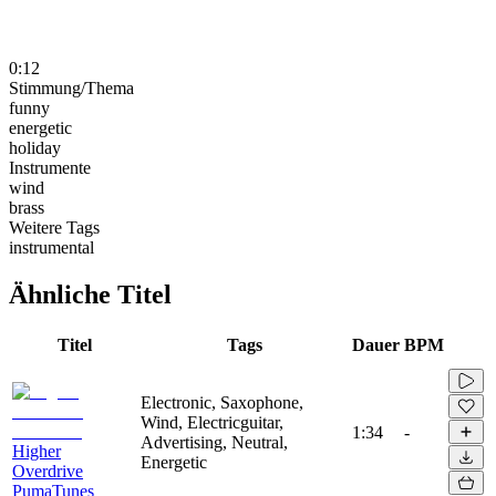
0:12
Stimmung/Thema
funny
energetic
holiday
Instrumente
wind
brass
Weitere Tags
instrumental
Ähnliche Titel
Titel
Tags
Dauer
BPM
Electronic, Saxophone,
Wind, Electricguitar,
1:34
-
Advertising, Neutral,
Higher
Energetic
Overdrive
PumaTunes