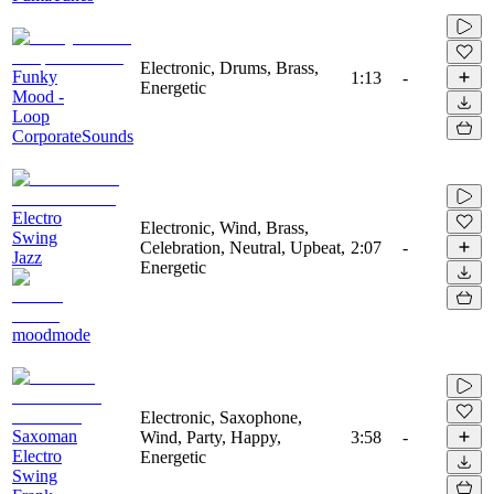
Electronic, Drums, Brass,
Funky
1:13
-
Energetic
Mood -
Loop
CorporateSounds
Electro
Electronic, Wind, Brass,
Swing
Celebration, Neutral, Upbeat,
2:07
-
Jazz
Energetic
moodmode
Electronic, Saxophone,
Saxoman
Wind, Party, Happy,
3:58
-
Electro
Energetic
Swing