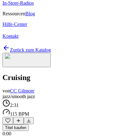
In-Store-Radios
Ressourcen
Blog
Hilfe-Center
Kontakt
Zurück zum Katalog
Cruising
von
CC Gilmore
jazz/smooth jazz
2:31
115 BPM
Titel kaufen
0:00