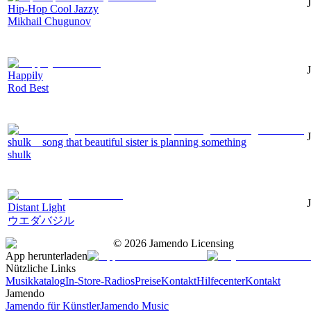
Hip-Hop Cool Jazzy
Mikhail Chugunov
Happily
Rod Best
shulk _ song that beautiful sister is planning something
shulk
Distant Light
ウエダバジル
©
2026
Jamendo Licensing
App herunterladen
Nützliche Links
Musikkatalog
In-Store-Radios
Preise
Kontakt
Hilfecenter
Kontakt
Jamendo
Jamendo für Künstler
Jamendo Music