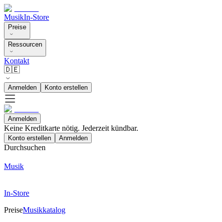
Musik
In-Store
Preise
Ressourcen
Kontakt
🇩🇪
Anmelden
Konto erstellen
Anmelden
Keine Kreditkarte nötig. Jederzeit kündbar.
Konto erstellen
Anmelden
Durchsuchen
Musik
In-Store
Preise
Musikkatalog