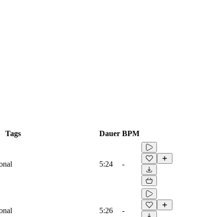
Tags
Dauer
BPM
onal
5:24
-
onal
5:26
-