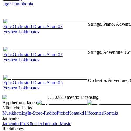
Igor Pumphonia
Strings, Piano, Advent
Epic Orchestral Drama Short 03
Yevhen Lokhmatov
Strings, Adventure, Cor
Epic Orchestral Drama Short 07
Yevhen Lokhmatov
Orchestra, Adventure, 
Epic Orchestral Drama Short 05
Yevhen Lokhmatov
©
2026
Jamendo Licensing
App herunterladen
Nützliche Links
Musikkatalog
In-Store-Radios
Preise
Kontakt
Hilfecenter
Kontakt
Jamendo
Jamendo für Künstler
Jamendo Music
Rechtliches