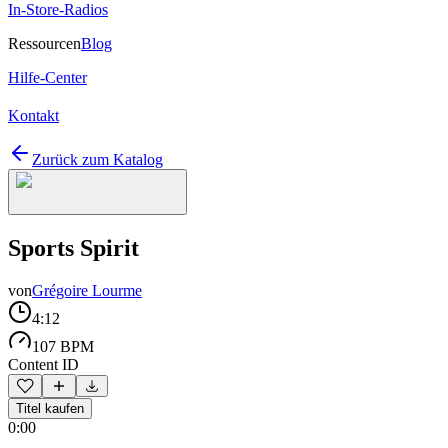
In-Store-Radios
Ressourcen
Blog
Hilfe-Center
Kontakt
Zurück zum Katalog
Sports Spirit
von
Grégoire Lourme
4:12
107 BPM
Content ID
Titel kaufen
0:00