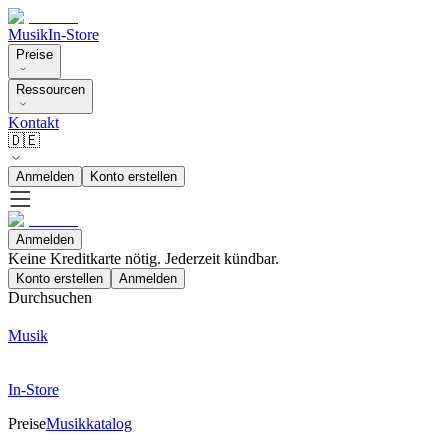
Musik
In-Store
Preise
Ressourcen
Kontakt
🇩🇪
Anmelden
Konto erstellen
Anmelden
Keine Kreditkarte nötig. Jederzeit kündbar.
Konto erstellen
Anmelden
Durchsuchen
Musik
In-Store
Preise
Musikkatalog