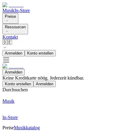
Musik
In-Store
Preise
Ressourcen
Kontakt
🇩🇪
Anmelden
Konto erstellen
Anmelden
Keine Kreditkarte nötig. Jederzeit kündbar.
Konto erstellen
Anmelden
Durchsuchen
Musik
In-Store
Preise
Musikkatalog