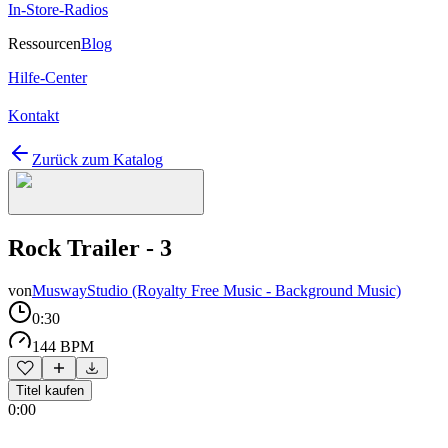
In-Store-Radios
Ressourcen
Blog
Hilfe-Center
Kontakt
Zurück zum Katalog
Rock Trailer - 3
von
MuswayStudio (Royalty Free Music - Background Music)
0:30
144 BPM
Titel kaufen
0:00