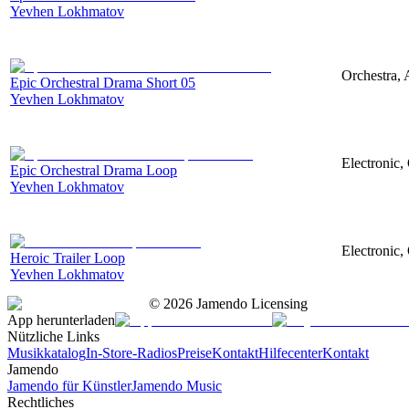
Yevhen Lokhmatov
Orchestra, 
Epic Orchestral Drama Short 05
Yevhen Lokhmatov
Electronic,
Epic Orchestral Drama Loop
Yevhen Lokhmatov
Electronic,
Heroic Trailer Loop
Yevhen Lokhmatov
©
2026
Jamendo Licensing
App herunterladen
Nützliche Links
Musikkatalog
In-Store-Radios
Preise
Kontakt
Hilfecenter
Kontakt
Jamendo
Jamendo für Künstler
Jamendo Music
Rechtliches