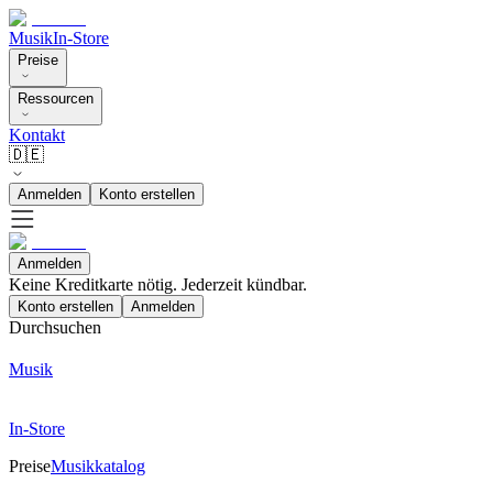
Musik
In-Store
Preise
Ressourcen
Kontakt
🇩🇪
Anmelden
Konto erstellen
Anmelden
Keine Kreditkarte nötig. Jederzeit kündbar.
Konto erstellen
Anmelden
Durchsuchen
Musik
In-Store
Preise
Musikkatalog