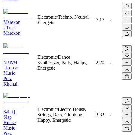
Electronic/Techno, Neutral,
7:17
-
Marexon
Energetic
- Trust
Marexon
Electronic/Dance,
Marvel
Synthesizer, Party, Happy,
2:20
-
| House
Energetic
Music
Praz
Khanal
Electronic/Electro House,
Saint |
Strings, Bass, Clubbing,
3:33
-
Slap
Happy, Energetic
House
Music
Praz