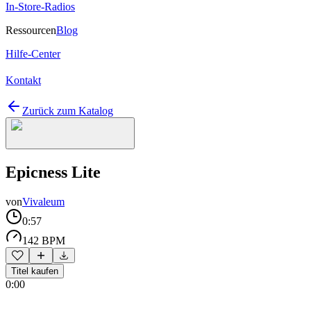
In-Store-Radios
Ressourcen
Blog
Hilfe-Center
Kontakt
Zurück zum Katalog
Epicness Lite
von
Vivaleum
0:57
142 BPM
Titel kaufen
0:00