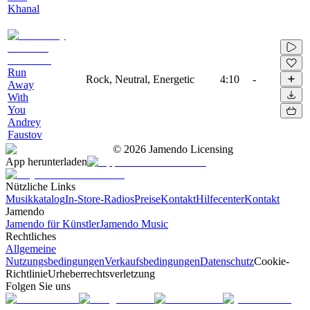
Khanal
Run
Rock, Neutral, Energetic
4:10
-
Away
With
You
Andrey
Faustov
©
2026
Jamendo Licensing
App herunterladen
Nützliche Links
Musikkatalog
In-Store-Radios
Preise
Kontakt
Hilfecenter
Kontakt
Jamendo
Jamendo für Künstler
Jamendo Music
Rechtliches
Allgemeine
Nutzungsbedingungen
Verkaufsbedingungen
Datenschutz
Cookie-
Richtlinie
Urheberrechtsverletzung
Folgen Sie uns