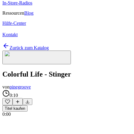
In-Store-Radios
Ressourcen
Blog
Hilfe-Center
Kontakt
Zurück zum Katalog
Colorful Life - Stinger
von
pinegroove
0:10
Titel kaufen
0:00