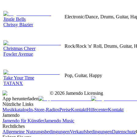
Electronic/Dance, Drums, Guitar, H
Jingle Bells
Chrissy Blazier
Rock/Rock 'n' Roll, Drums, Guitar, 
Christmas Cheer
Fowler Avenue
Pop, Guitar, Happy
Take Your Time
TATANX
©
2026
Jamendo Licensing
App herunterladen
Nützliche Links
Musikkatalog
In-Store-Radios
Preise
Kontakt
Hilfecenter
Kontakt
Jamendo
Jamendo für Künstler
Jamendo Music
Rechtliches
Allgemeine Nutzungsbedingungen
Verkaufsbedingungen
Datenschutz