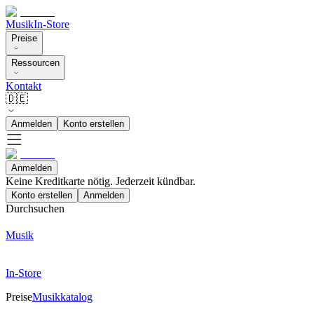
Musik
In-Store
Preise
Ressourcen
Kontakt
🇩🇪
Anmelden
Konto erstellen
Anmelden
Keine Kreditkarte nötig. Jederzeit kündbar.
Konto erstellen
Anmelden
Durchsuchen
Musik
In-Store
Preise
Musikkatalog