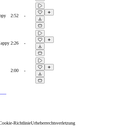
appy
2:52
-
Happy
2:26
-
2:00
-
Cookie-Richtlinie
Urheberrechtsverletzung