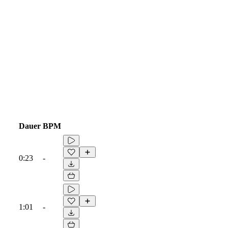
Dauer
BPM
0:23
-
1:01
-