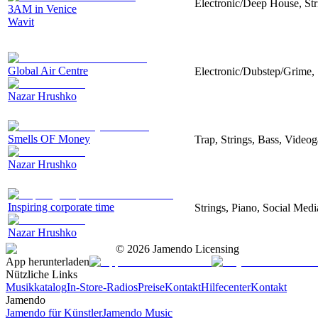
Electronic/Deep House, Str
3AM in Venice
Wavit
Global Air Centre
Electronic/Dubstep/Grime, 
Nazar Hrushko
Smells OF Money
Trap, Strings, Bass, Video
Nazar Hrushko
Inspiring corporate time
Strings, Piano, Social Medi
Nazar Hrushko
©
2026
Jamendo Licensing
App herunterladen
Nützliche Links
Musikkatalog
In-Store-Radios
Preise
Kontakt
Hilfecenter
Kontakt
Jamendo
Jamendo für Künstler
Jamendo Music