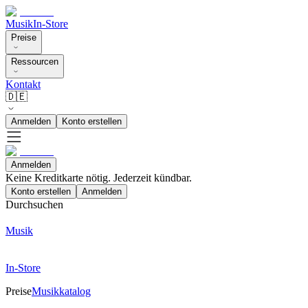
Musik
In-Store
Preise
Ressourcen
Kontakt
🇩🇪
Anmelden
Konto erstellen
Anmelden
Keine Kreditkarte nötig. Jederzeit kündbar.
Konto erstellen
Anmelden
Durchsuchen
Musik
In-Store
Preise
Musikkatalog