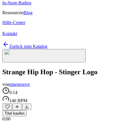
In-Store-Radios
Ressourcen
Blog
Hilfe-Center
Kontakt
Zurück zum Katalog
Strange Hip Hop - Stinger Logo
von
pinegroove
0:14
146 BPM
Titel kaufen
0:00