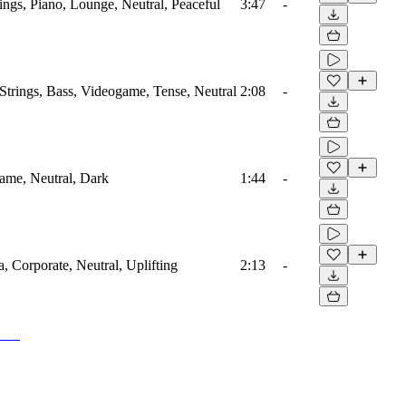
ings, Piano, Lounge, Neutral, Peaceful
3:47
-
Strings, Bass, Videogame, Tense, Neutral
2:08
-
game, Neutral, Dark
1:44
-
a, Corporate, Neutral, Uplifting
2:13
-