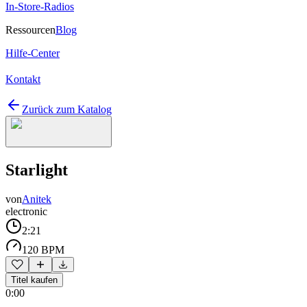
In-Store-Radios
Ressourcen
Blog
Hilfe-Center
Kontakt
Zurück zum Katalog
Starlight
von
Anitek
electronic
2:21
120 BPM
Titel kaufen
0:00