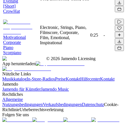
Evening
[Short]
CrowHat
Electronic, Strings, Piano,
Filmscore, Corporate,
0:25
-
Motivational
Film, Emotional,
Corporate
Inspirational
Piano
Scorpiano
©
2026
Jamendo Licensing
App herunterladen
Nützliche Links
Musikkatalog
In-Store-Radios
Preise
Kontakt
Hilfecenter
Kontakt
Jamendo
Jamendo für Künstler
Jamendo Music
Rechtliches
Allgemeine
Nutzungsbedingungen
Verkaufsbedingungen
Datenschutz
Cookie-
Richtlinie
Urheberrechtsverletzung
Folgen Sie uns