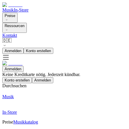
Musik
In-Store
Preise
Ressourcen
Kontakt
🇩🇪
Anmelden
Konto erstellen
Anmelden
Keine Kreditkarte nötig. Jederzeit kündbar.
Konto erstellen
Anmelden
Durchsuchen
Musik
In-Store
Preise
Musikkatalog