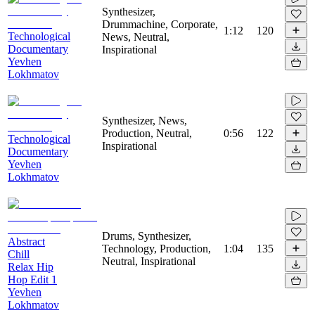
Synthesizer,
Drummachine, Corporate,
1:12
120
Technological
News, Neutral,
Documentary
Inspirational
Yevhen
Lokhmatov
Synthesizer, News,
Production, Neutral,
0:56
122
Technological
Inspirational
Documentary
Yevhen
Lokhmatov
Drums, Synthesizer,
Abstract
Technology, Production,
1:04
135
Chill
Neutral, Inspirational
Relax Hip
Hop Edit 1
Yevhen
Lokhmatov