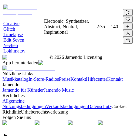
Electronic, Synthesizer,
Creative
Abstract, Neutral,
2:35
140
Glitch
Inspirational
Timelapse
Edit Seven
Yevhen
Lokhmatov
©
2026
Jamendo Licensing
App herunterladen
Nützliche Links
Musikkatalog
In-Store-Radios
Preise
Kontakt
Hilfecenter
Kontakt
Jamendo
Jamendo für Künstler
Jamendo Music
Rechtliches
Allgemeine
Nutzungsbedingungen
Verkaufsbedingungen
Datenschutz
Cookie-
Richtlinie
Urheberrechtsverletzung
Folgen Sie uns