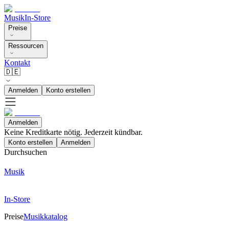
Musik
In-Store
Preise
Ressourcen
Kontakt
🇩🇪
Anmelden
Konto erstellen
Anmelden
Keine Kreditkarte nötig. Jederzeit kündbar.
Konto erstellen
Anmelden
Durchsuchen
Musik
In-Store
Preise
Musikkatalog