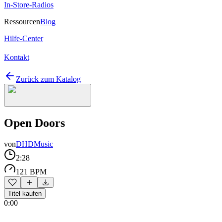
In-Store-Radios
Ressourcen
Blog
Hilfe-Center
Kontakt
Zurück zum Katalog
Open Doors
von
DHDMusic
2:28
121 BPM
Titel kaufen
0:00