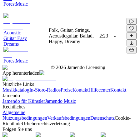
ForestMusic
Folk, Guitar, Strings,
Acoustic
Acousticguitar, Ballad,
2:23
-
Guitar Easy
Happy, Dreamy
Dreams
ForestMusic
©
2026
Jamendo Licensing
App herunterladen
Nützliche Links
Musikkatalog
In-Store-Radios
Preise
Kontakt
Hilfecenter
Kontakt
Jamendo
Jamendo für Künstler
Jamendo Music
Rechtliches
Allgemeine
Nutzungsbedingungen
Verkaufsbedingungen
Datenschutz
Cookie-
Richtlinie
Urheberrechtsverletzung
Folgen Sie uns