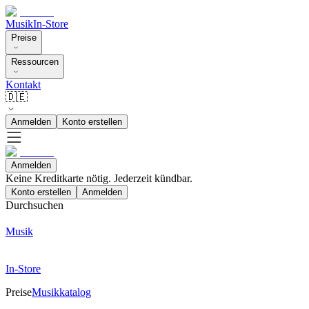
Musik
In-Store
Preise
Ressourcen
Kontakt
🇩🇪
Anmelden
Konto erstellen
Anmelden
Keine Kreditkarte nötig. Jederzeit kündbar.
Konto erstellen
Anmelden
Durchsuchen
Musik
In-Store
Preise
Musikkatalog