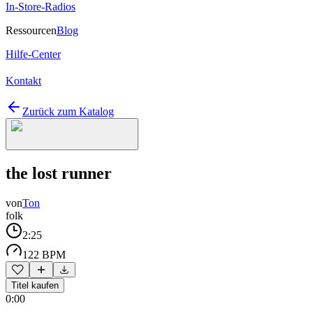
In-Store-Radios
Ressourcen
Blog
Hilfe-Center
Kontakt
Zurück zum Katalog
the lost runner
von
Ton
folk
2:25
122 BPM
Titel kaufen
0:00