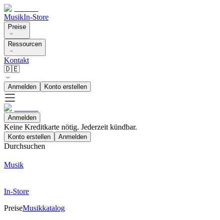
Musik
In-Store
Preise
Ressourcen
Kontakt
🇩🇪
Anmelden
Konto erstellen
Anmelden
Keine Kreditkarte nötig. Jederzeit kündbar.
Konto erstellen
Anmelden
Durchsuchen
Musik
In-Store
Preise
Musikkatalog