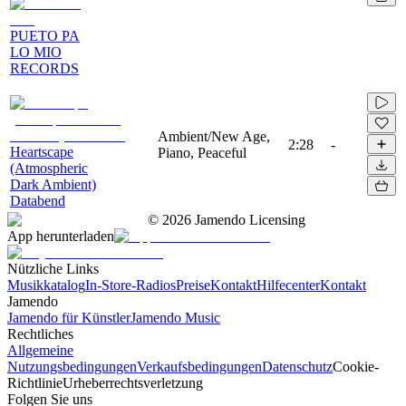
PUETO PA
LO MIO
RECORDS
Ambient/New Age,
2:28
-
Heartscape
Piano, Peaceful
(Atmospheric
Dark Ambient)
Databend
©
2026
Jamendo Licensing
App herunterladen
Nützliche Links
Musikkatalog
In-Store-Radios
Preise
Kontakt
Hilfecenter
Kontakt
Jamendo
Jamendo für Künstler
Jamendo Music
Rechtliches
Allgemeine
Nutzungsbedingungen
Verkaufsbedingungen
Datenschutz
Cookie-
Richtlinie
Urheberrechtsverletzung
Folgen Sie uns