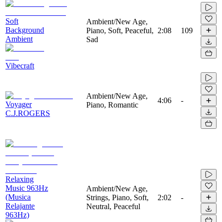
Soft
Ambient/New Age,
Background
Piano, Soft, Peaceful,
2:08
109
Ambient
Sad
Vibecraft
Ambient/New Age,
4:06
-
Voyager
Piano, Romantic
C.J.ROGERS
Relaxing
Music 963Hz
Ambient/New Age,
(Musica
Strings, Piano, Soft,
2:02
-
Relajante
Neutral, Peaceful
963Hz)