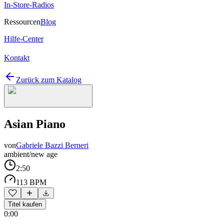
In-Store-Radios
Ressourcen
Blog
Hilfe-Center
Kontakt
Zurück zum Katalog
Asian Piano
von
Gabriele Bazzi Berneri
ambient/new age
2:50
113 BPM
Titel kaufen
0:00