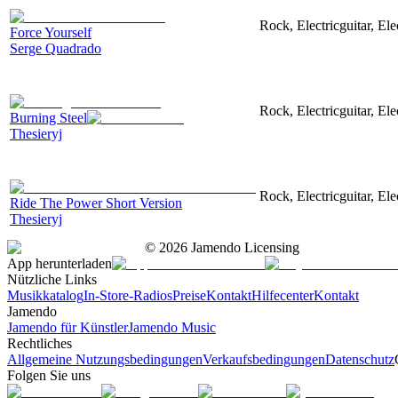
Rock, Electricguitar, El
Force Yourself
Serge Quadrado
Rock, Electricguitar, El
Burning Steel
Thesieryj
Rock, Electricguitar, El
Ride The Power Short Version
Thesieryj
©
2026
Jamendo Licensing
App herunterladen
Nützliche Links
Musikkatalog
In-Store-Radios
Preise
Kontakt
Hilfecenter
Kontakt
Jamendo
Jamendo für Künstler
Jamendo Music
Rechtliches
Allgemeine Nutzungsbedingungen
Verkaufsbedingungen
Datenschutz
Folgen Sie uns