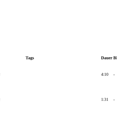
Tags
Dauer
B
c
4:10
-
c
1:31
-