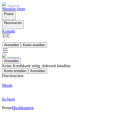
Musik
In-Store
Preise
Ressourcen
Kontakt
🇩🇪
Anmelden
Konto erstellen
Anmelden
Keine Kreditkarte nötig. Jederzeit kündbar.
Konto erstellen
Anmelden
Durchsuchen
Musik
In-Store
Preise
Musikkatalog