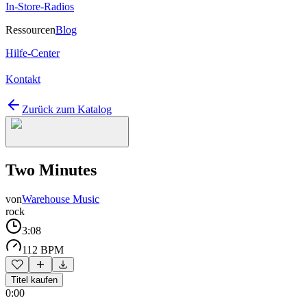
In-Store-Radios
Ressourcen
Blog
Hilfe-Center
Kontakt
Zurück zum Katalog
Two Minutes
von
Warehouse Music
rock
3:08
112 BPM
Titel kaufen
0:00