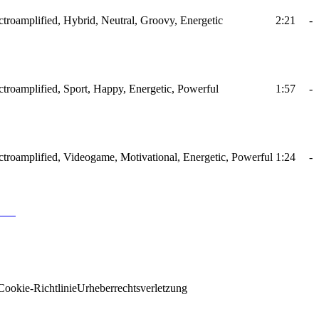
ectroamplified, Hybrid, Neutral, Groovy, Energetic
2:21
-
ectroamplified, Sport, Happy, Energetic, Powerful
1:57
-
ectroamplified, Videogame, Motivational, Energetic, Powerful
1:24
-
Cookie-Richtlinie
Urheberrechtsverletzung