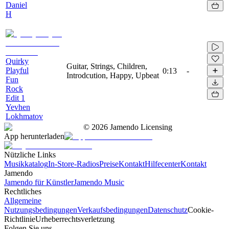
Daniel
H
Quirky
Guitar, Strings, Children,
Playful
0:13
-
Introdcution, Happy, Upbeat
Fun
Rock
Edit 1
Yevhen
Lokhmatov
©
2026
Jamendo Licensing
App herunterladen
Nützliche Links
Musikkatalog
In-Store-Radios
Preise
Kontakt
Hilfecenter
Kontakt
Jamendo
Jamendo für Künstler
Jamendo Music
Rechtliches
Allgemeine
Nutzungsbedingungen
Verkaufsbedingungen
Datenschutz
Cookie-
Richtlinie
Urheberrechtsverletzung
Folgen Sie uns