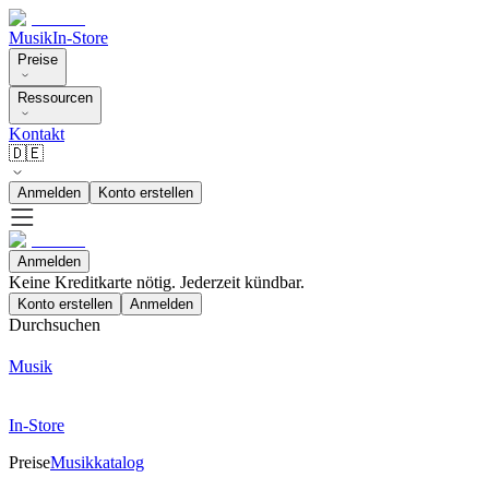
Musik
In-Store
Preise
Ressourcen
Kontakt
🇩🇪
Anmelden
Konto erstellen
Anmelden
Keine Kreditkarte nötig. Jederzeit kündbar.
Konto erstellen
Anmelden
Durchsuchen
Musik
In-Store
Preise
Musikkatalog