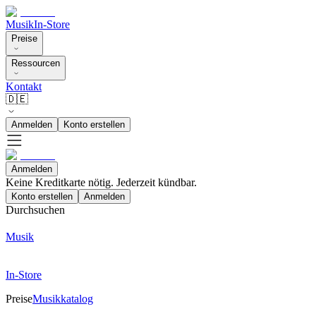
Musik
In-Store
Preise
Ressourcen
Kontakt
🇩🇪
Anmelden
Konto erstellen
Anmelden
Keine Kreditkarte nötig. Jederzeit kündbar.
Konto erstellen
Anmelden
Durchsuchen
Musik
In-Store
Preise
Musikkatalog