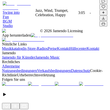
Jazz, Wind, Trumpet,
Swing into
3:05
-
Celebration, Happy
Fun
BGM
Studio
©
2026
Jamendo Licensing
App herunterladen
Nützliche Links
Musikkatalog
In-Store-Radios
Preise
Kontakt
Hilfecenter
Kontakt
Jamendo
Jamendo für Künstler
Jamendo Music
Rechtliches
Allgemeine
Nutzungsbedingungen
Verkaufsbedingungen
Datenschutz
Cookie-
Richtlinie
Urheberrechtsverletzung
Folgen Sie uns