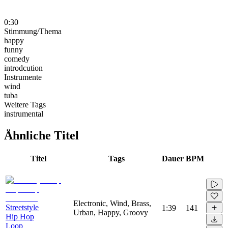
0:30
Stimmung/Thema
happy
funny
comedy
introdcution
Instrumente
wind
tuba
Weitere Tags
instrumental
Ähnliche Titel
Titel
Tags
Dauer
BPM
Electronic, Wind, Brass,
Streetstyle
1:39
141
Urban, Happy, Groovy
Hip Hop
Loop