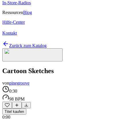
In-Store-Radios
Ressourcen
Blog
Hilfe-Center
Kontakt
Zurück zum Katalog
Cartoon Sketches
von
pinegroove
0:30
98 BPM
Titel kaufen
0:00