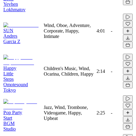
Yevhen
Lokhmatov
Wind, Oboe, Adventure,
SUN
Corporate, Happy,
4:01
-
Andres
Intimate
Garcia Z
Happy
Children's Music, Wind,
2:14
-
Little
Ocarina, Children, Happy
Steps
Omotesound
Tokyo
Jazz, Wind, Trombone,
Pop Party
Videogame, Happy,
2:25
-
Start
Upbeat
BGM
Studio