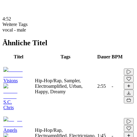
4:52
Weitere Tags
vocal - male
Ähnliche Titel
Titel
Tags
Dauer
BPM
Visions
Hip-Hop/Rap, Sampler,
Electroamplified, Urban,
2:55
-
Happy, Dreamy
S.C.
Chris
Angels
Hip-Hop/Rap,
Electroamplified, Electricpiano,
1:45
-