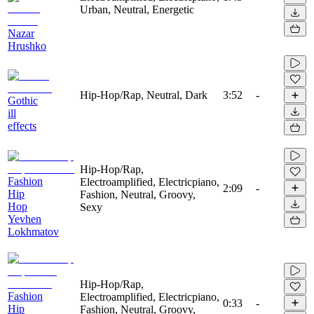
Urban, Neutral, Energetic
Nazar
Hrushko
Hip-Hop/Rap, Neutral, Dark
3:52
-
Gothic
ill
effects
Hip-Hop/Rap,
Fashion
Electroamplified, Electricpiano,
2:09
-
Hip
Fashion, Neutral, Groovy,
Hop
Sexy
Yevhen
Lokhmatov
Hip-Hop/Rap,
Fashion
Electroamplified, Electricpiano,
0:33
-
Hip
Fashion, Neutral, Groovy,