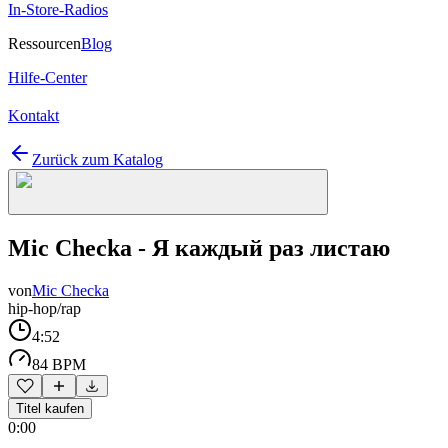
In-Store-Radios
Ressourcen
Blog
Hilfe-Center
Kontakt
Zurück zum Katalog
Mic Checka - Я каждый раз листаю
von
Mic Checka
hip-hop/rap
4:52
84 BPM
Titel kaufen
0:00