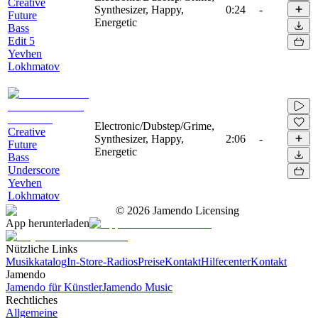
Creative
Synthesizer, Happy,
0:24
-
Future
Energetic
Bass
Edit 5
Yevhen
Lokhmatov
Electronic/Dubstep/Grime,
Creative
Synthesizer, Happy,
2:06
-
Future
Energetic
Bass
Underscore
Yevhen
Lokhmatov
©
2026
Jamendo Licensing
App herunterladen
Nützliche Links
Musikkatalog
In-Store-Radios
Preise
Kontakt
Hilfecenter
Kontakt
Jamendo
Jamendo für Künstler
Jamendo Music
Rechtliches
Allgemeine