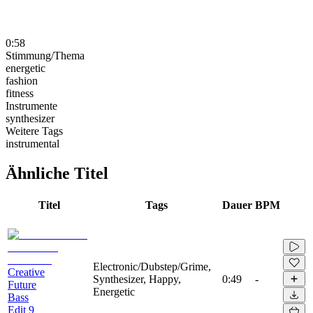
0:58
Stimmung/Thema
energetic
fashion
fitness
Instrumente
synthesizer
Weitere Tags
instrumental
Ähnliche Titel
Titel
Tags
Dauer
BPM
Electronic/Dubstep/Grime,
Creative
Synthesizer, Happy,
0:49
-
Future
Energetic
Bass
Edit 9