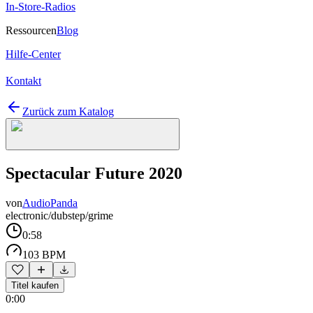
In-Store-Radios
Ressourcen
Blog
Hilfe-Center
Kontakt
Zurück zum Katalog
Spectacular Future 2020
von
AudioPanda
electronic/dubstep/grime
0:58
103 BPM
Titel kaufen
0:00