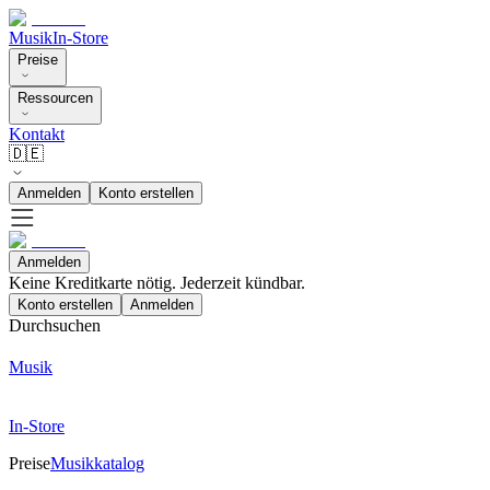
Musik
In-Store
Preise
Ressourcen
Kontakt
🇩🇪
Anmelden
Konto erstellen
Anmelden
Keine Kreditkarte nötig. Jederzeit kündbar.
Konto erstellen
Anmelden
Durchsuchen
Musik
In-Store
Preise
Musikkatalog