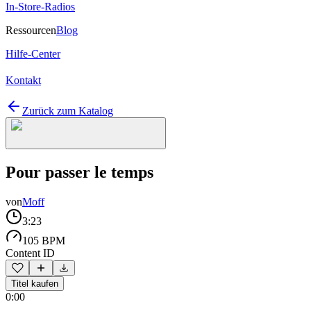
In-Store-Radios
Ressourcen
Blog
Hilfe-Center
Kontakt
Zurück zum Katalog
Pour passer le temps
von
Moff
3:23
105 BPM
Content ID
Titel kaufen
0:00