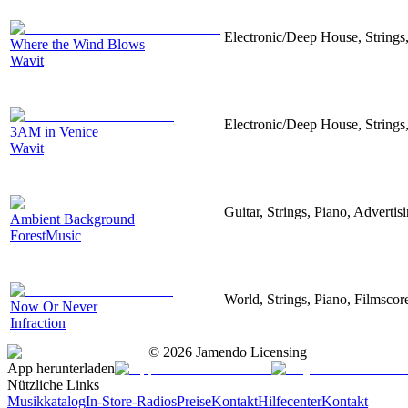
Electronic/Deep House, Strings,
Where the Wind Blows
Wavit
Electronic/Deep House, Strings,
3AM in Venice
Wavit
Guitar, Strings, Piano, Advertis
Ambient Background
ForestMusic
World, Strings, Piano, Filmscor
Now Or Never
Infraction
©
2026
Jamendo Licensing
App herunterladen
Nützliche Links
Musikkatalog
In-Store-Radios
Preise
Kontakt
Hilfecenter
Kontakt