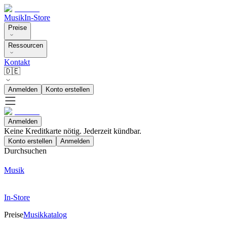
Musik
In-Store
Preise
Ressourcen
Kontakt
🇩🇪
Anmelden
Konto erstellen
Anmelden
Keine Kreditkarte nötig. Jederzeit kündbar.
Konto erstellen
Anmelden
Durchsuchen
Musik
In-Store
Preise
Musikkatalog