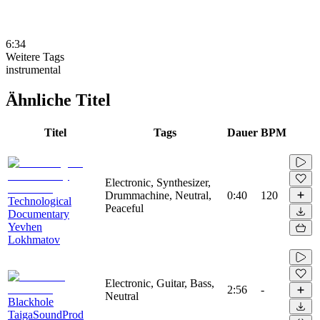
6:34
Weitere Tags
instrumental
Ähnliche Titel
Titel
Tags
Dauer
BPM
Electronic, Synthesizer,
Drummachine, Neutral,
0:40
120
Technological
Peaceful
Documentary
Yevhen
Lokhmatov
Electronic, Guitar, Bass,
2:56
-
Neutral
Blackhole
TaigaSoundProd