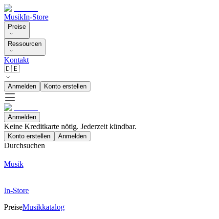
Musik
In-Store
Preise
Ressourcen
Kontakt
🇩🇪
Anmelden
Konto erstellen
Anmelden
Keine Kreditkarte nötig. Jederzeit kündbar.
Konto erstellen
Anmelden
Durchsuchen
Musik
In-Store
Preise
Musikkatalog