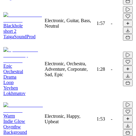
Electronic, Guitar, Bass,
1:57
-
Blackhole
Neutral
short 2
TaigaSoundProd
Electronic, Orchestra,
Epic
Adventure, Corporate,
1:28
-
Orchestral
Sad, Epic
Drama
Loop
Yevhen
Lokhmatov
Warm
Electronic, Happy,
1:53
-
Indie Glow
Upbeat
Osynthw
Background