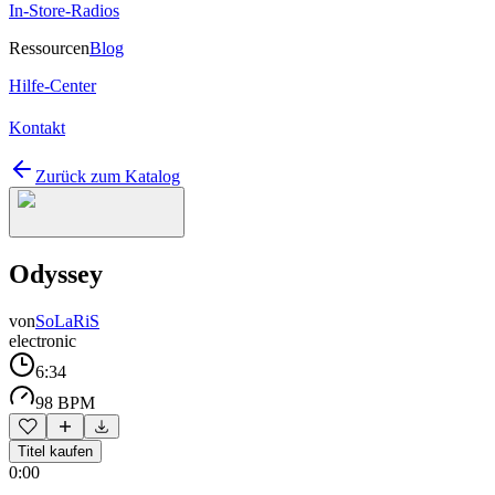
In-Store-Radios
Ressourcen
Blog
Hilfe-Center
Kontakt
Zurück zum Katalog
Odyssey
von
SoLaRiS
electronic
6:34
98 BPM
Titel kaufen
0:00