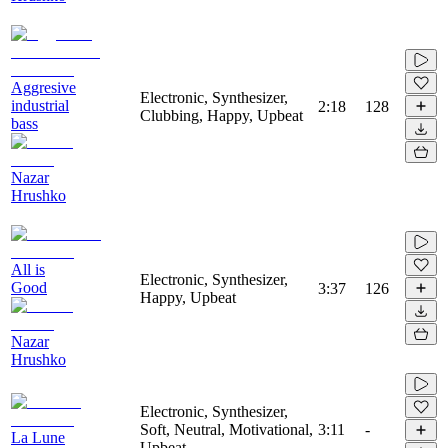
Aggresive
Electronic, Synthesizer,
industrial
2:18
128
Clubbing, Happy, Upbeat
bass
Nazar
Hrushko
All is
Electronic, Synthesizer,
Good
3:37
126
Happy, Upbeat
Nazar
Hrushko
Electronic, Synthesizer,
Soft, Neutral, Motivational,
3:11
-
La Lune
Upbeat