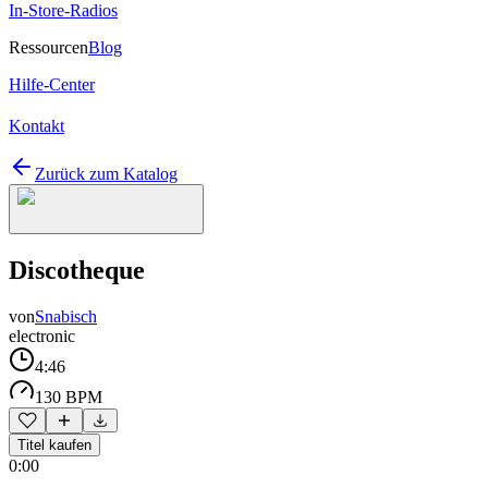
In-Store-Radios
Ressourcen
Blog
Hilfe-Center
Kontakt
Zurück zum Katalog
Discotheque
von
Snabisch
electronic
4:46
130 BPM
Titel kaufen
0:00