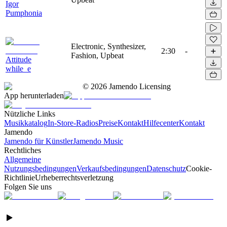
Igor
Pumphonia
Electronic, Synthesizer,
2:30
-
Fashion, Upbeat
Attitude
while_e
©
2026
Jamendo Licensing
App herunterladen
Nützliche Links
Musikkatalog
In-Store-Radios
Preise
Kontakt
Hilfecenter
Kontakt
Jamendo
Jamendo für Künstler
Jamendo Music
Rechtliches
Allgemeine
Nutzungsbedingungen
Verkaufsbedingungen
Datenschutz
Cookie-
Richtlinie
Urheberrechtsverletzung
Folgen Sie uns