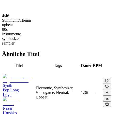
4:46
Stimmung/Thema
upbeat
90s
Instrumente
synthesizer
sampler
Ähnliche Titel
Titel
Tags
Dauer
BPM
Synth
Electronic, Synthesizer,
Pop Long
Videogame, Neutral,
1:36
-
Logo
Upbeat
Nazar
Hrushko