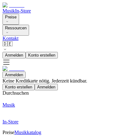
Musik
In-Store
Preise
Ressourcen
Kontakt
🇩🇪
Anmelden
Konto erstellen
Anmelden
Keine Kreditkarte nötig. Jederzeit kündbar.
Konto erstellen
Anmelden
Durchsuchen
Musik
In-Store
Preise
Musikkatalog