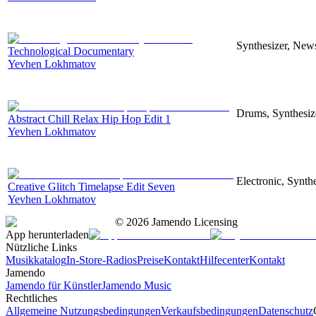
Synthesizer, News
Technological Documentary
Yevhen Lokhmatov
Drums, Synthesize
Abstract Chill Relax Hip Hop Edit 1
Yevhen Lokhmatov
Electronic, Synthe
Creative Glitch Timelapse Edit Seven
Yevhen Lokhmatov
©
2026
Jamendo Licensing
App herunterladen
Nützliche Links
Musikkatalog
In-Store-Radios
Preise
Kontakt
Hilfecenter
Kontakt
Jamendo
Jamendo für Künstler
Jamendo Music
Rechtliches
Allgemeine Nutzungsbedingungen
Verkaufsbedingungen
Datenschutz