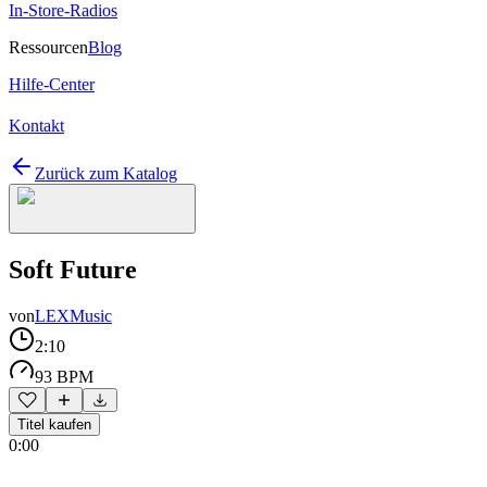
In-Store-Radios
Ressourcen
Blog
Hilfe-Center
Kontakt
Zurück zum Katalog
Soft Future
von
LEXMusic
2:10
93 BPM
Titel kaufen
0:00