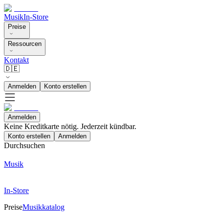
Musik
In-Store
Preise
Ressourcen
Kontakt
🇩🇪
Anmelden
Konto erstellen
Anmelden
Keine Kreditkarte nötig. Jederzeit kündbar.
Konto erstellen
Anmelden
Durchsuchen
Musik
In-Store
Preise
Musikkatalog