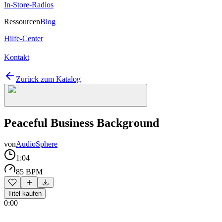
In-Store-Radios
Ressourcen
Blog
Hilfe-Center
Kontakt
Zurück zum Katalog
Peaceful Business Background
von
AudioSphere
1:04
85 BPM
Titel kaufen
0:00