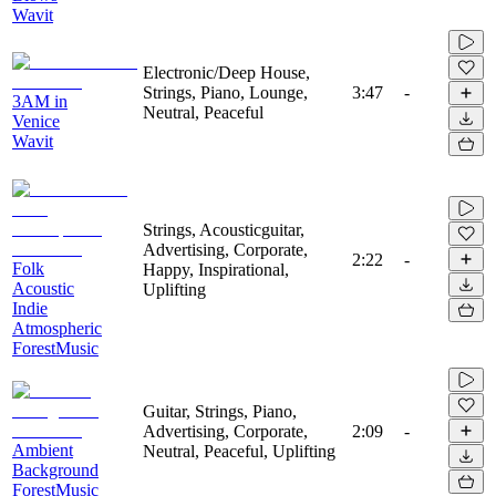
Wavit
Electronic/Deep House,
Strings, Piano, Lounge,
3:47
-
3AM in
Neutral, Peaceful
Venice
Wavit
Strings, Acousticguitar,
Advertising, Corporate,
2:22
-
Folk
Happy, Inspirational,
Acoustic
Uplifting
Indie
Atmospheric
ForestMusic
Guitar, Strings, Piano,
Advertising, Corporate,
2:09
-
Ambient
Neutral, Peaceful, Uplifting
Background
ForestMusic