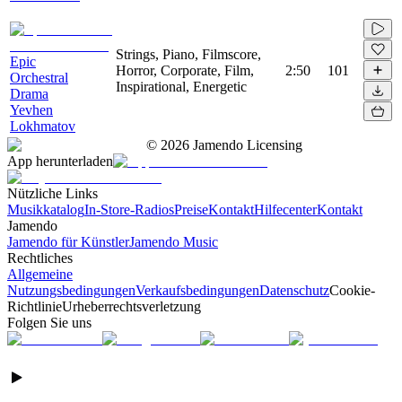
Strings, Piano, Filmscore,
Epic
Horror, Corporate, Film,
2:50
101
Orchestral
Inspirational, Energetic
Drama
Yevhen
Lokhmatov
©
2026
Jamendo Licensing
App herunterladen
Nützliche Links
Musikkatalog
In-Store-Radios
Preise
Kontakt
Hilfecenter
Kontakt
Jamendo
Jamendo für Künstler
Jamendo Music
Rechtliches
Allgemeine
Nutzungsbedingungen
Verkaufsbedingungen
Datenschutz
Cookie-
Richtlinie
Urheberrechtsverletzung
Folgen Sie uns