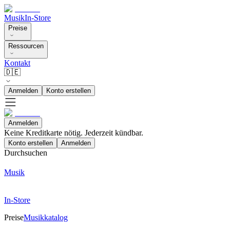
Musik
In-Store
Preise
Ressourcen
Kontakt
🇩🇪
Anmelden
Konto erstellen
Anmelden
Keine Kreditkarte nötig. Jederzeit kündbar.
Konto erstellen
Anmelden
Durchsuchen
Musik
In-Store
Preise
Musikkatalog