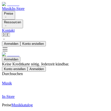
Musik
In-Store
Preise
Ressourcen
Kontakt
🇩🇪
Anmelden
Konto erstellen
Anmelden
Keine Kreditkarte nötig. Jederzeit kündbar.
Konto erstellen
Anmelden
Durchsuchen
Musik
In-Store
Preise
Musikkatalog