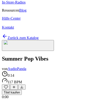
In-Store-Radios
Ressourcen
Blog
Hilfe-Center
Kontakt
Zurück zum Katalog
Summer Pop Vibes
von
AudioPanda
0:14
117 BPM
Titel kaufen
0:00