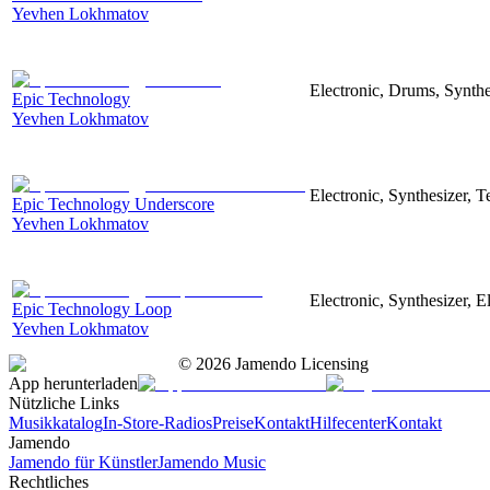
Yevhen Lokhmatov
Electronic, Drums, Synthe
Epic Technology
Yevhen Lokhmatov
Electronic, Synthesizer, 
Epic Technology Underscore
Yevhen Lokhmatov
Electronic, Synthesizer, 
Epic Technology Loop
Yevhen Lokhmatov
©
2026
Jamendo Licensing
App herunterladen
Nützliche Links
Musikkatalog
In-Store-Radios
Preise
Kontakt
Hilfecenter
Kontakt
Jamendo
Jamendo für Künstler
Jamendo Music
Rechtliches