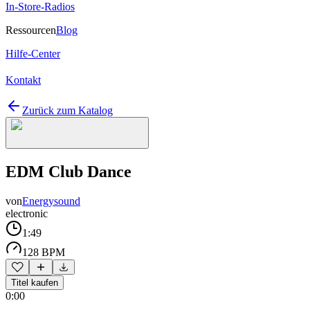
In-Store-Radios
Ressourcen
Blog
Hilfe-Center
Kontakt
Zurück zum Katalog
EDM Club Dance
von
Energysound
electronic
1:49
128 BPM
Titel kaufen
0:00