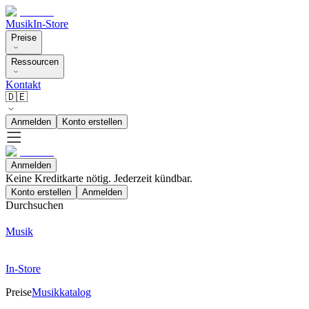
Musik
In-Store
Preise
Ressourcen
Kontakt
🇩🇪
Anmelden
Konto erstellen
Anmelden
Keine Kreditkarte nötig. Jederzeit kündbar.
Konto erstellen
Anmelden
Durchsuchen
Musik
In-Store
Preise
Musikkatalog