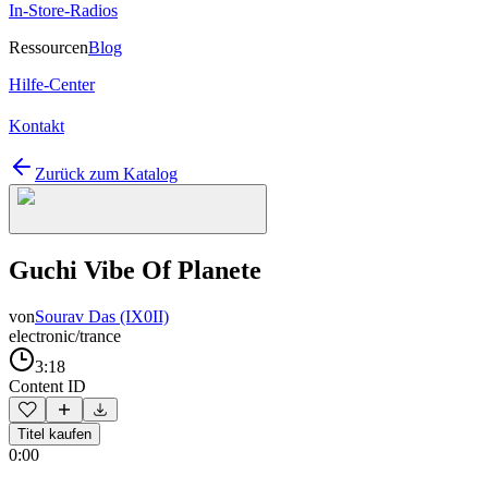
In-Store-Radios
Ressourcen
Blog
Hilfe-Center
Kontakt
Zurück zum Katalog
Guchi Vibe Of Planete
von
Sourav Das (IX0II)
electronic/trance
3:18
Content ID
Titel kaufen
0:00