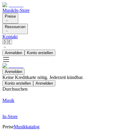
Musik
In-Store
Preise
Ressourcen
Kontakt
🇩🇪
Anmelden
Konto erstellen
Anmelden
Keine Kreditkarte nötig. Jederzeit kündbar.
Konto erstellen
Anmelden
Durchsuchen
Musik
In-Store
Preise
Musikkatalog