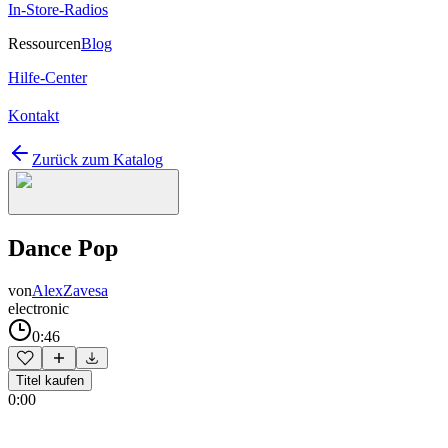
In-Store-Radios
Ressourcen
Blog
Hilfe-Center
Kontakt
Zurück zum Katalog
Dance Pop
von
AlexZavesa
electronic
0:46
Titel kaufen
0:00