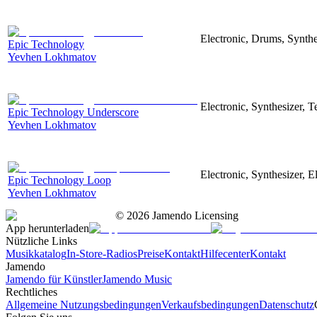
Electronic, Drums, Synthe
Epic Technology
Yevhen Lokhmatov
Electronic, Synthesizer, 
Epic Technology Underscore
Yevhen Lokhmatov
Electronic, Synthesizer, 
Epic Technology Loop
Yevhen Lokhmatov
©
2026
Jamendo Licensing
App herunterladen
Nützliche Links
Musikkatalog
In-Store-Radios
Preise
Kontakt
Hilfecenter
Kontakt
Jamendo
Jamendo für Künstler
Jamendo Music
Rechtliches
Allgemeine Nutzungsbedingungen
Verkaufsbedingungen
Datenschutz