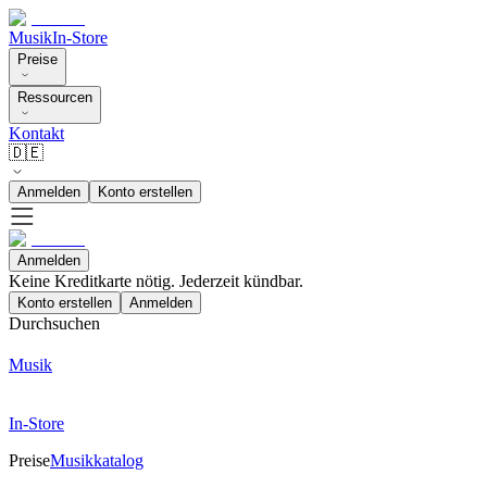
Musik
In-Store
Preise
Ressourcen
Kontakt
🇩🇪
Anmelden
Konto erstellen
Anmelden
Keine Kreditkarte nötig. Jederzeit kündbar.
Konto erstellen
Anmelden
Durchsuchen
Musik
In-Store
Preise
Musikkatalog