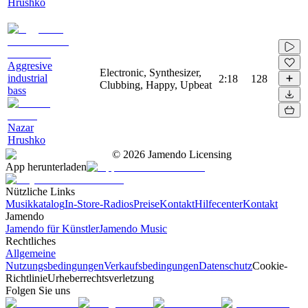
Hrushko
Aggresive
Electronic, Synthesizer,
industrial
2:18
128
Clubbing, Happy, Upbeat
bass
Nazar
Hrushko
©
2026
Jamendo Licensing
App herunterladen
Nützliche Links
Musikkatalog
In-Store-Radios
Preise
Kontakt
Hilfecenter
Kontakt
Jamendo
Jamendo für Künstler
Jamendo Music
Rechtliches
Allgemeine
Nutzungsbedingungen
Verkaufsbedingungen
Datenschutz
Cookie-
Richtlinie
Urheberrechtsverletzung
Folgen Sie uns