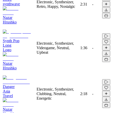
Electronic, Synthesizer,
synthwave
2:31
-
Retro, Happy, Nostalgic
Nazar
Hrushko
Synth Pop
Electronic, Synthesizer,
Long
Videogame, Neutral,
1:36
-
Logo
Upbeat
Nazar
Hrushko
Danger
Electronic, Synthesizer,
Asia
Clubbing, Neutral,
2:18
-
Travel
Energetic
Nazar