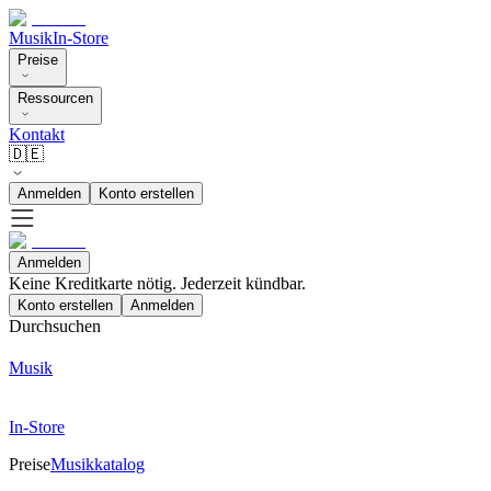
Musik
In-Store
Preise
Ressourcen
Kontakt
🇩🇪
Anmelden
Konto erstellen
Anmelden
Keine Kreditkarte nötig. Jederzeit kündbar.
Konto erstellen
Anmelden
Durchsuchen
Musik
In-Store
Preise
Musikkatalog