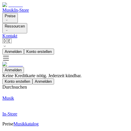
Musik
In-Store
Preise
Ressourcen
Kontakt
🇩🇪
Anmelden
Konto erstellen
Anmelden
Keine Kreditkarte nötig. Jederzeit kündbar.
Konto erstellen
Anmelden
Durchsuchen
Musik
In-Store
Preise
Musikkatalog