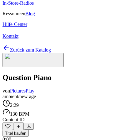
In-Store-Radios
Ressourcen
Blog
Hilfe-Center
Kontakt
Zurück zum Katalog
Question Piano
von
PicturesPlay
ambient/new age
2:29
130 BPM
Content ID
Titel kaufen
0:00