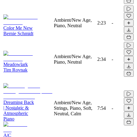
Ambient/New Age,
2:23
-
Piano, Neutral
Color Me New
Bernie Schmidt
Ambient/New Age,
2:34
-
Piano, Neutral
Meadowlark
Tim Rovnak
Dreaming Back
Ambient/New Age,
| Nostalgic &
Strings, Piano, Soft,
7:54
-
Atmospheric
Neutral, Calm
Piano
A|C