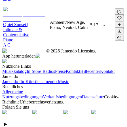
Ambient/New Age,
Quiet Sunset |
5:17
-
Piano, Neutral, Calm
Intimate &
Contemplative
Piano
A|C
©
2026
Jamendo Licensing
App herunterladen
Nützliche Links
Musikkatalog
In-Store-Radios
Preise
Kontakt
Hilfecenter
Kontakt
Jamendo
Jamendo für Künstler
Jamendo Music
Rechtliches
Allgemeine
Nutzungsbedingungen
Verkaufsbedingungen
Datenschutz
Cookie-
Richtlinie
Urheberrechtsverletzung
Folgen Sie uns