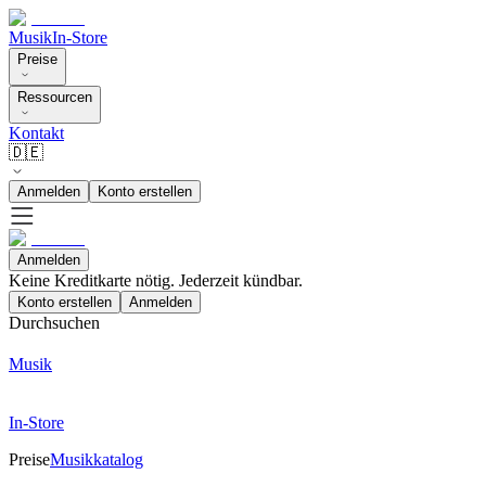
Musik
In-Store
Preise
Ressourcen
Kontakt
🇩🇪
Anmelden
Konto erstellen
Anmelden
Keine Kreditkarte nötig. Jederzeit kündbar.
Konto erstellen
Anmelden
Durchsuchen
Musik
In-Store
Preise
Musikkatalog