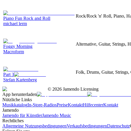
Rock/Rock 'n' Roll, Piano, H
Piano Fun Rock and Roll
michael lerm
Alternative, Guitar, Strings,
Foggy Morning
Macroform
Folk, Drums, Guitar, Strings,
Part 3
Stefan Kartenberg
©
2026
Jamendo Licensing
App herunterladen
Nützliche Links
Musikkatalog
In-Store-Radios
Preise
Kontakt
Hilfecenter
Kontakt
Jamendo
Jamendo für Künstler
Jamendo Music
Rechtliches
Allgemeine Nutzungsbedingungen
Verkaufsbedingungen
Datenschutz