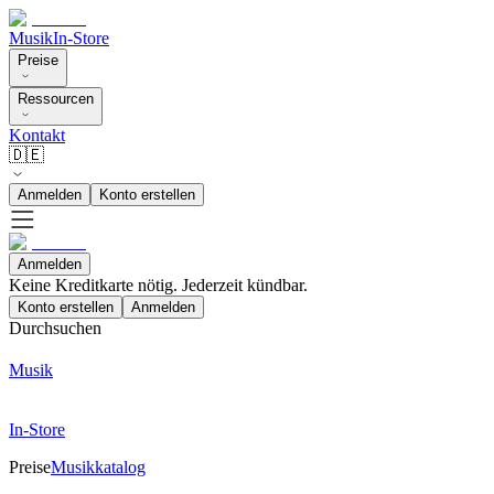
Musik
In-Store
Preise
Ressourcen
Kontakt
🇩🇪
Anmelden
Konto erstellen
Anmelden
Keine Kreditkarte nötig. Jederzeit kündbar.
Konto erstellen
Anmelden
Durchsuchen
Musik
In-Store
Preise
Musikkatalog