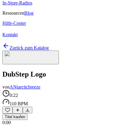
In-Store-Radios
Ressourcen
Blog
Hilfe-Center
Kontakt
Zurück zum Katalog
DubStep Logo
von
ANtarcticbreeze
0:22
110 BPM
Titel kaufen
0:00