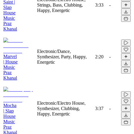
Saint |
Strings, Bass, Clubbing,
3:33
-
Slap
Happy, Energetic
House
Music
Praz
Khanal
Electronic/Dance,
Marvel
Synthesizer, Party, Happy,
2:20
-
| House
Energetic
Music
Praz
Khanal
Electronic/Electro House,
Mocha
Synthesizer, Clubbing,
3:37
-
| Slap
Happy, Energetic
House
Music
Praz
Khanal