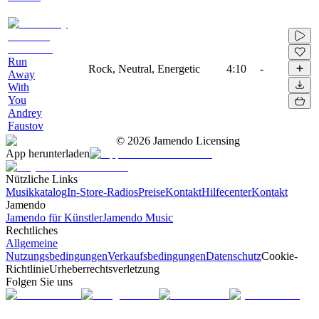
Run
Rock, Neutral, Energetic
4:10
-
Away
With
You
Andrey
Faustov
©
2026
Jamendo Licensing
App herunterladen
Nützliche Links
Musikkatalog
In-Store-Radios
Preise
Kontakt
Hilfecenter
Kontakt
Jamendo
Jamendo für Künstler
Jamendo Music
Rechtliches
Allgemeine
Nutzungsbedingungen
Verkaufsbedingungen
Datenschutz
Cookie-
Richtlinie
Urheberrechtsverletzung
Folgen Sie uns