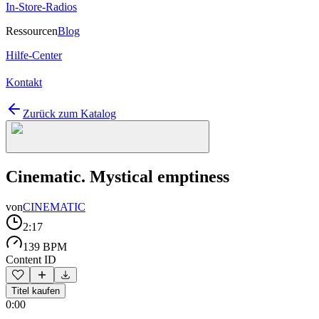
In-Store-Radios
Ressourcen
Blog
Hilfe-Center
Kontakt
Zurück zum Katalog
Cinematic. Mystical emptiness
von
CINEMATIC
2:17
139 BPM
Content ID
Titel kaufen
0:00