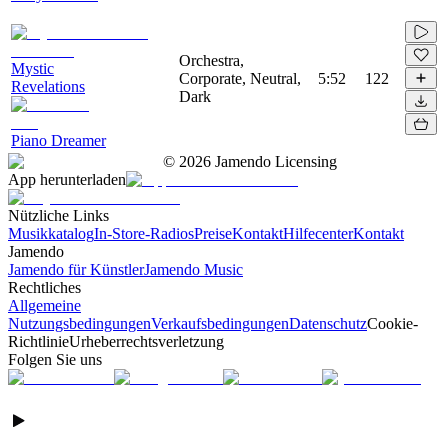
Orchestra,
Mystic
Corporate, Neutral,
5:52
122
Revelations
Dark
Piano Dreamer
©
2026
Jamendo Licensing
App herunterladen
Nützliche Links
Musikkatalog
In-Store-Radios
Preise
Kontakt
Hilfecenter
Kontakt
Jamendo
Jamendo für Künstler
Jamendo Music
Rechtliches
Allgemeine
Nutzungsbedingungen
Verkaufsbedingungen
Datenschutz
Cookie-
Richtlinie
Urheberrechtsverletzung
Folgen Sie uns