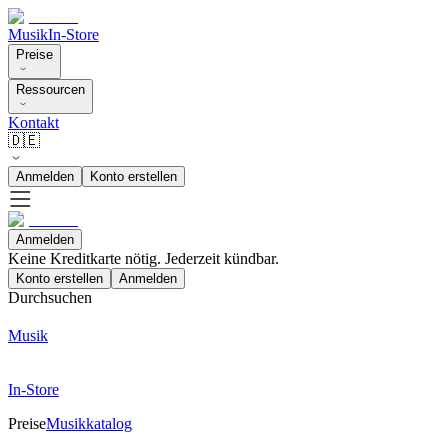
Musik
In-Store
Preise
Ressourcen
Kontakt
🇩🇪
Anmelden
Konto erstellen
Anmelden
Keine Kreditkarte nötig. Jederzeit kündbar.
Konto erstellen
Anmelden
Durchsuchen
Musik
In-Store
Preise
Musikkatalog