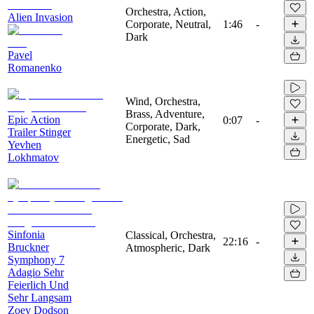
Orchestra, Action,
Alien Invasion
Corporate, Neutral,
1:46
-
Dark
Pavel
Romanenko
Wind, Orchestra,
Brass, Adventure,
Epic Action
0:07
-
Corporate, Dark,
Trailer Stinger
Energetic, Sad
Yevhen
Lokhmatov
Sinfonia
Classical, Orchestra,
22:16
-
Bruckner
Atmospheric, Dark
Symphony 7
Adagio Sehr
Feierlich Und
Sehr Langsam
Zoey Dodson