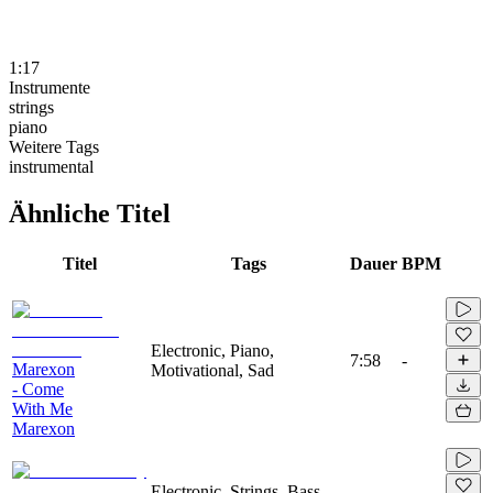
1:17
Instrumente
strings
piano
Weitere Tags
instrumental
Ähnliche Titel
Titel
Tags
Dauer
BPM
Electronic, Piano,
7:58
-
Marexon
Motivational, Sad
- Come
With Me
Marexon
Electronic, Strings, Bass,