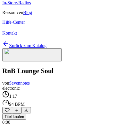
In-Store-Radios
Ressourcen
Blog
Hilfe-Center
Kontakt
Zurück zum Katalog
RnB Lounge Soul
von
Sevennotes
electronic
1:17
94 BPM
Titel kaufen
0:00