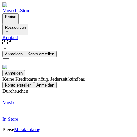
Musik
In-Store
Preise
Ressourcen
Kontakt
🇩🇪
Anmelden
Konto erstellen
Anmelden
Keine Kreditkarte nötig. Jederzeit kündbar.
Konto erstellen
Anmelden
Durchsuchen
Musik
In-Store
Preise
Musikkatalog