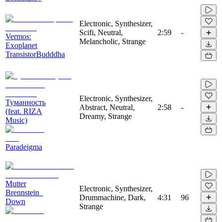
Electronic, Synthesizer,
Scifi, Neutral,
2:59
-
Vermos:
Melancholic, Strange
Exoplanet
TransistorBudddha
Electronic, Synthesizer,
Туманность
Abstract, Neutral,
2:58
-
(feat. RIZA
Dreamy, Strange
Music)
Paradeigma
Mutter
Electronic, Synthesizer,
Brennstein_
Drummachine, Dark,
4:31
96
Down
Strange