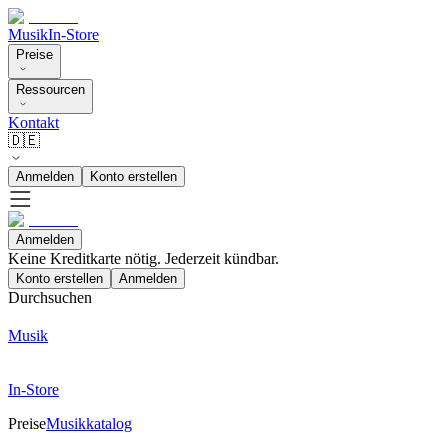
Musik
In-Store
Preise
Ressourcen
Kontakt
🇩🇪
Anmelden
Konto erstellen
Anmelden
Keine Kreditkarte nötig. Jederzeit kündbar.
Konto erstellen
Anmelden
Durchsuchen
Musik
In-Store
Preise
Musikkatalog