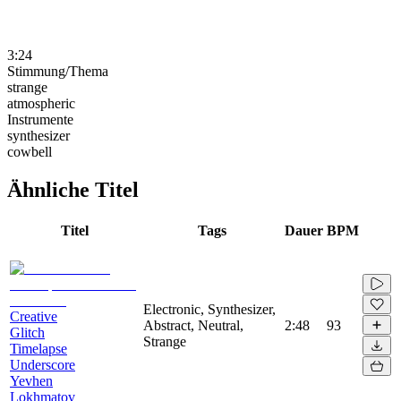
3:24
Stimmung/Thema
strange
atmospheric
Instrumente
synthesizer
cowbell
Ähnliche Titel
Titel
Tags
Dauer
BPM
Electronic, Synthesizer,
Creative
Abstract, Neutral,
2:48
93
Glitch
Strange
Timelapse
Underscore
Yevhen
Lokhmatov