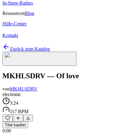
In-Store-Radios
Ressourcen
Blog
Hilfe-Center
Kontakt
Zurück zum Katalog
MKHLSDRV — Of love
von
MKHLSDRV
electronic
3:24
117 BPM
Titel kaufen
0:00