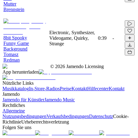
Mutter
Brennstein
Electronic, Synthesizer,
8bit Spooky
Videogame, Quirky,
0:39
-
Funny Game
Strange
Background
Tomasz
Redman
©
2026
Jamendo Licensing
App herunterladen
Nützliche Links
Musikkatalog
In-Store-Radios
Preise
Kontakt
Hilfecenter
Kontakt
Jamendo
Jamendo für Künstler
Jamendo Music
Rechtliches
Allgemeine
Nutzungsbedingungen
Verkaufsbedingungen
Datenschutz
Cookie-
Richtlinie
Urheberrechtsverletzung
Folgen Sie uns