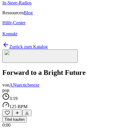
In-Store-Radios
Ressourcen
Blog
Hilfe-Center
Kontakt
Zurück zum Katalog
Forward to a Bright Future
von
ANtarcticbreeze
pop
3:19
125 BPM
Titel kaufen
0:00