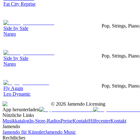
Fat City Reprise
Pop, Strings, Piano
Side by Side
Nargo
Pop, Strings, Piano
Side by Side
Nargo
Pop, Strings, Pian
Fly Again
Leo Dynamic
©
2026
Jamendo Licensing
App herunterladen
Nützliche Links
Musikkatalog
In-Store-Radios
Preise
Kontakt
Hilfecenter
Kontakt
Jamendo
Jamendo für Künstler
Jamendo Music
Rechtliches