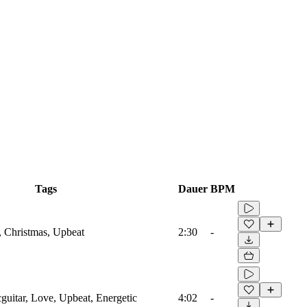
Tags
Dauer
BPM
, Christmas, Upbeat
2:30
-
cguitar, Love, Upbeat, Energetic
4:02
-