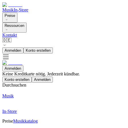
Musik
In-Store
Preise
Ressourcen
Kontakt
🇩🇪
Anmelden
Konto erstellen
Anmelden
Keine Kreditkarte nötig. Jederzeit kündbar.
Konto erstellen
Anmelden
Durchsuchen
Musik
In-Store
Preise
Musikkatalog