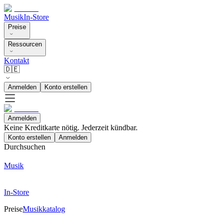
Musik
In-Store
Preise
Ressourcen
Kontakt
🇩🇪
Anmelden
Konto erstellen
Anmelden
Keine Kreditkarte nötig. Jederzeit kündbar.
Konto erstellen
Anmelden
Durchsuchen
Musik
In-Store
Preise
Musikkatalog