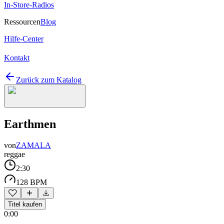
In-Store-Radios
Ressourcen
Blog
Hilfe-Center
Kontakt
Zurück zum Katalog
Earthmen
von
ZAMALA
reggae
2:30
128 BPM
Titel kaufen
0:00