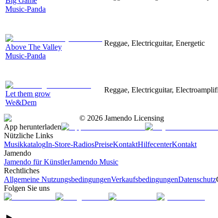
Big Game
Music-Panda
Reggae, Electricguitar, Energetic
Above The Valley
Music-Panda
Reggae, Electricguitar, Electroamplif
Let them grow
We&Dem
©
2026
Jamendo Licensing
App herunterladen
Nützliche Links
Musikkatalog
In-Store-Radios
Preise
Kontakt
Hilfecenter
Kontakt
Jamendo
Jamendo für Künstler
Jamendo Music
Rechtliches
Allgemeine Nutzungsbedingungen
Verkaufsbedingungen
Datenschutz
Folgen Sie uns