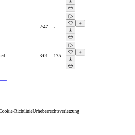
2:47
-
ied
3:01
135
Cookie-Richtlinie
Urheberrechtsverletzung