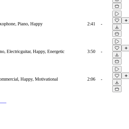
axophone, Piano, Happy
2:41
-
no, Electricguitar, Happy, Energetic
3:50
-
Commercial, Happy, Motivational
2:06
-