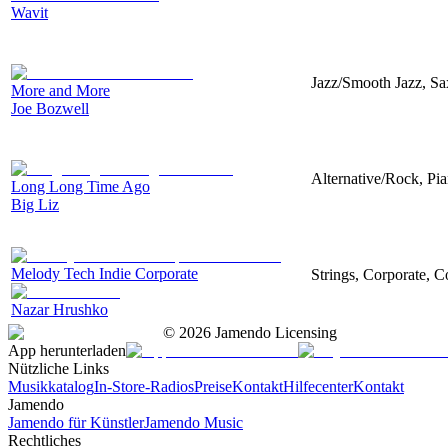
Wavit
Jazz/Smooth Jazz, S
More and More
Joe Bozwell
Alternative/Rock, Pia
Long Long Time Ago
Big Liz
Melody Tech Indie Corporate
Strings, Corporate, 
Nazar Hrushko
©
2026
Jamendo Licensing
App herunterladen
Nützliche Links
Musikkatalog
In-Store-Radios
Preise
Kontakt
Hilfecenter
Kontakt
Jamendo
Jamendo für Künstler
Jamendo Music
Rechtliches