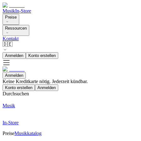
Musik
In-Store
Preise
Ressourcen
Kontakt
🇩🇪
Anmelden
Konto erstellen
Anmelden
Keine Kreditkarte nötig. Jederzeit kündbar.
Konto erstellen
Anmelden
Durchsuchen
Musik
In-Store
Preise
Musikkatalog