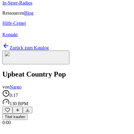
In-Store-Radios
Ressourcen
Blog
Hilfe-Center
Kontakt
Zurück zum Katalog
Upbeat Country Pop
von
Nargo
0:17
130 BPM
Titel kaufen
0:00