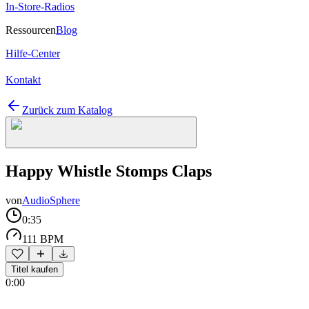
In-Store-Radios
Ressourcen
Blog
Hilfe-Center
Kontakt
Zurück zum Katalog
Happy Whistle Stomps Claps
von
AudioSphere
0:35
111 BPM
Titel kaufen
0:00