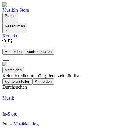
Musik
In-Store
Preise
Ressourcen
Kontakt
🇩🇪
Anmelden
Konto erstellen
Anmelden
Keine Kreditkarte nötig. Jederzeit kündbar.
Konto erstellen
Anmelden
Durchsuchen
Musik
In-Store
Preise
Musikkatalog