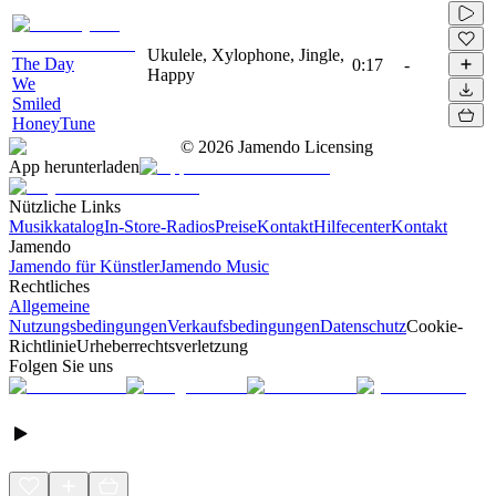
Ukulele, Xylophone, Jingle,
The Day
0:17
-
Happy
We
Smiled
HoneyTune
©
2026
Jamendo Licensing
App herunterladen
Nützliche Links
Musikkatalog
In-Store-Radios
Preise
Kontakt
Hilfecenter
Kontakt
Jamendo
Jamendo für Künstler
Jamendo Music
Rechtliches
Allgemeine
Nutzungsbedingungen
Verkaufsbedingungen
Datenschutz
Cookie-
Richtlinie
Urheberrechtsverletzung
Folgen Sie uns