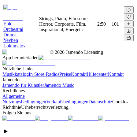
Strings, Piano, Filmscore,
Epic
Horror, Corporate, Film,
2:50
101
Orchestral
Inspirational, Energetic
Drama
Yevhen
Lokhmatov
©
2026
Jamendo Licensing
App herunterladen
Nützliche Links
Musikkatalog
In-Store-Radios
Preise
Kontakt
Hilfecenter
Kontakt
Jamendo
Jamendo für Künstler
Jamendo Music
Rechtliches
Allgemeine
Nutzungsbedingungen
Verkaufsbedingungen
Datenschutz
Cookie-
Richtlinie
Urheberrechtsverletzung
Folgen Sie uns