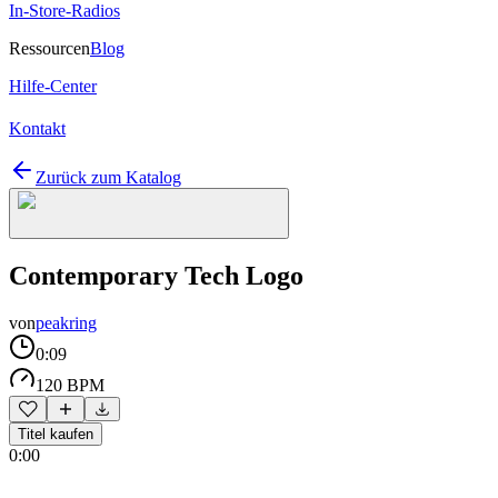
In-Store-Radios
Ressourcen
Blog
Hilfe-Center
Kontakt
Zurück zum Katalog
Contemporary Tech Logo
von
peakring
0:09
120 BPM
Titel kaufen
0:00