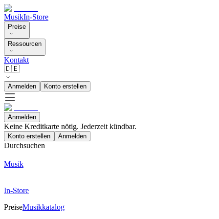
Musik
In-Store
Preise
Ressourcen
Kontakt
🇩🇪
Anmelden
Konto erstellen
Anmelden
Keine Kreditkarte nötig. Jederzeit kündbar.
Konto erstellen
Anmelden
Durchsuchen
Musik
In-Store
Preise
Musikkatalog