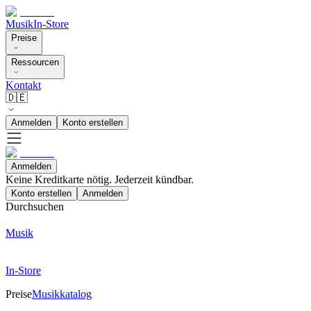
Musik
In-Store
Preise
Ressourcen
Kontakt
🇩🇪
Anmelden
Konto erstellen
Anmelden
Keine Kreditkarte nötig. Jederzeit kündbar.
Konto erstellen
Anmelden
Durchsuchen
Musik
In-Store
Preise
Musikkatalog