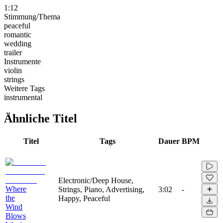
1:12
Stimmung/Thema
peaceful
romantic
wedding
trailer
Instrumente
violin
strings
Weitere Tags
instrumental
Ähnliche Titel
Titel
Tags
Dauer
BPM
Electronic/Deep House,
Where
Strings, Piano, Advertising,
3:02
-
the
Happy, Peaceful
Wind
Blows