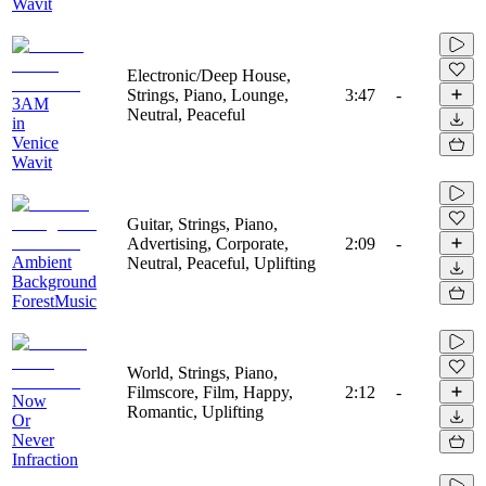
Wavit
Electronic/Deep House,
Strings, Piano, Lounge,
3:47
-
3AM
Neutral, Peaceful
in
Venice
Wavit
Guitar, Strings, Piano,
Advertising, Corporate,
2:09
-
Ambient
Neutral, Peaceful, Uplifting
Background
ForestMusic
World, Strings, Piano,
Filmscore, Film, Happy,
2:12
-
Now
Romantic, Uplifting
Or
Never
Infraction